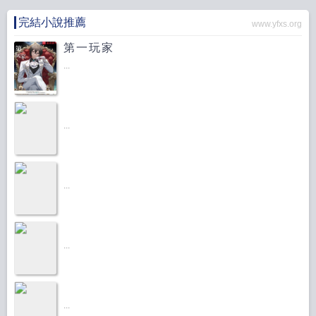
完結小說推薦
www.yfxs.org
第一玩家
...
...
...
...
...