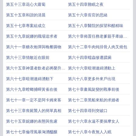
地上
地下
第五十三章花心大蘿蔔
第五十四章難眠之夜
第五十五章和諧的清晨
第五十六章長官的思緒
第五十七章專案組成立
第五十八章醫院的探望和醋精味
第五十九章妮娜的職場追求者
第六十章佈置任務老爹親手牽線搭
橋
第六十一章糖衣炮彈與晚餐購物
第六十二章牛肉炖排骨人肉叉燒包
第六十三章情敵近在眼前
第六十四章蠕蟲慘遭蹂躏
第六十五章神選者飲者必將榮升天
第六十六章暗潮連綿湧動上
堂
第六十七章暗潮連綿湧動下
第六十八章更多外來戶出現
第六十九章螳螂捕蟬黃雀在後
第七十章畫風陡變的戰事前後
第七十一章一定不是阿卡姆來客
第七十二章黑船來航的求婚者
第七十三章喪屍襲人的簡單真相
第七十四章尋到突破口
第七十五章妮娜的表態與焦慮
第七十六章永遠不要揣摩女人
第七十七章倫理風暴洶湧醞釀
第七十八章今夜無人入眠