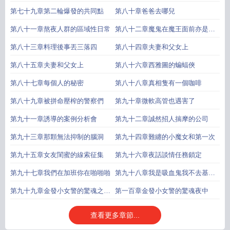
第七十九章第二輪爆發的共同點
第八十章爸爸去哪兒
第八十一章熬夜人群的區域性日常
第八十二章魔鬼在魔王面前亦是蝼
蟻
第八十三章料理後事丟三落四
第八十四章夫妻和父女上
第八十五章夫妻和父女上
第八十六章西雅圖的蝙蝠俠
第八十七章每個人的秘密
第八十八章真相隻有一個咖啡
第八十九章被拼命壓榨的警察們
第九十章微軟高管也遇害了
第九十一章誘導的案例分析會
第九十二章誠然招人揣摩的公司
第九十三章那顆無法抑制的腦洞
第九十四章難纏的小魔女和第一次
第九十五章女友閨蜜的線索征集
第九十六章夜話談情任務鎖定
第九十七章我們在加班你在啪啪啪
第九十八章我是吸血鬼我不去基督
教中學
第九十九章金發小女警的驚魂之夜
第一百章金發小女警的驚魂夜中
上
查看更多章節...