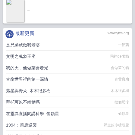
...
最新更新
www.yfxs.org
是兄弟就做我老婆
一節藕
文明之萬象王座
飛翔de懶貓
我的天，他做菜會發光
會做菜的貓
古龍世界裡的第一深情
青雲寶扇
落星與野犬_木木很多樹
木木很多樹
拜托可以不離婚嗎
捏個肥球
在靈異直播間講科學_偷顆星
偷顆星
1994：菜農逆襲
野生的冰糖葫蘆