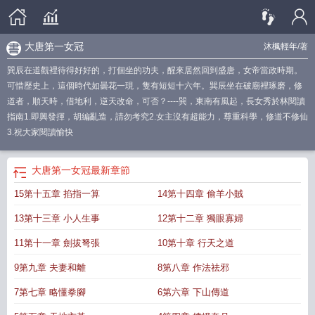
大唐第一女冠
沐楓輕年
/著
巽辰在道觀裡待得好好的，打個坐的功夫，醒來居然回到盛唐，女帝當政時期。
可惜歷史上，這個時代如曇花一現，隻有短短十六年。巽辰坐在破廟裡琢磨，修
道者，順天時，借地利，逆天改命，可否？----巽，東南有風起，長女秀於林閱讀
指南1.即興發揮，胡編亂造，請勿考究2.女主沒有超能力，尊重科學，修道不修仙
3.祝大家閱讀愉快
大唐第一女冠
最新章節
15第十五章 掐指一算
14第十四章 偷羊小賊
13第十三章 小人生事
12第十二章 獨眼寡婦
11第十一章 劍拔弩張
10第十章 行天之道
9第九章 夫妻和離
8第八章 作法祛邪
7第七章 略懂拳腳
6第六章 下山傳道