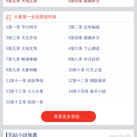
5第五章 天地玄黃
4第四章 嫦娥奔月
大唐第一女冠
章節列表
1第一章 平行時空
2第二章 定有貓膩
3第三章 天生歹命
4第四章 嫦娥奔月
5第五章 天地玄黃
6第六章 下山傳道
7第七章 略懂拳腳
8第八章 作法祛邪
9第九章 夫妻和離
10第十章 行天之道
11第十一章 劍拔弩張
12第十二章 獨眼寡婦
13第十三章 小人生事
14第十四章 偷羊小賊
15第十五章 掐指一算
查看更多章節...
完結小說推薦
www.yfxs.org