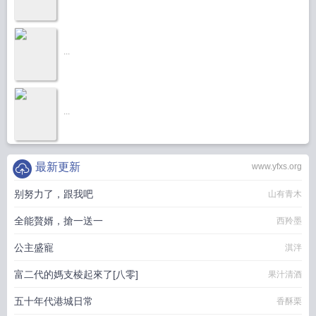
...
...
最新更新
www.yfxs.org
别努力了，跟我吧
山有青木
全能贅婿，搶一送一
西羚墨
公主盛寵
淇泮
富二代的媽支棱起來了[八零]
果汁清酒
五十年代港城日常
香酥栗