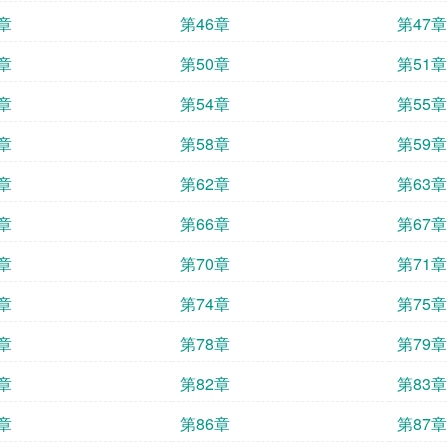
章
第46章
第47章
章
第50章
第51章
章
第54章
第55章
章
第58章
第59章
章
第62章
第63章
章
第66章
第67章
章
第70章
第71章
章
第74章
第75章
章
第78章
第79章
章
第82章
第83章
章
第86章
第87章