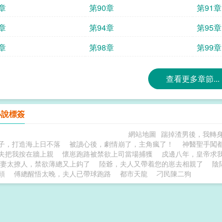
章
第90章
第91章
章
第94章
第95章
章
第98章
第99章
查看更多章節...
小說標簽
網站地圖
踹掉渣男後，我轉
子，打造海上日不落
被讀心後，劇情崩了，主角瘋了！
神醫聖手闖
夫把我按在牆上親
懷崽跑路被禁欲上司當場捕獲
戍邊八年，皇帝求
妻太撩人，禁欲薄總又上鈎了
陸爺，夫人又帶着您的崽去相親了
陰
頭
傅總醒悟太晚，夫人已帶球跑路
都市天龍
刁民陳二狗