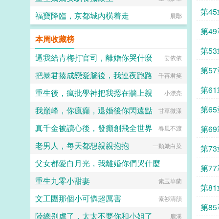
第45
福寶降臨，京都城內橫着走
展鄢
第49
本周收藏榜
第53
逼我給青梅打官司，離婚你哭什麼
姜依依
第57
把暴君揍成戀愛腦後，我連夜跑路
千苒君笑
第61
重生後，瘋批學神把我摁在牆上親
小漂亮
第65
我巔峰，你瘋癲，退婚後你閃遠點
甘草微漾
真千金被讀心後，發癲創飛全世界
第69
春風不渡
老男人，每天都想親親抱抱
一顆嫩白菜
第73
父女都愛白月光，我離婚你們哭什麼
第77
重生九零小甜妻
淡月微雲
素玉華蘭
第81
文工團那個小可憐超厲害
素衫清韻
第85
陸總别虐了，太太不要你和小姐了
鹿溪