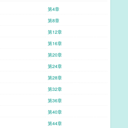
第4章
第8章
第12章
第16章
第20章
第24章
第28章
第32章
第36章
第40章
第44章