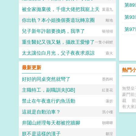
第89
被全家拋棄後，千億大佬把我寵上天
葉靈九
第93
你出軌？本小姐換個賽道玩轉京圈
離地
第97
兒子新年許願要換媽，我準了
喻傾傾
重生醫妃又強又魅，攝政王愛慘了
一隻小錦鯉
太太讓位白月光，父子夜夜求原諒
森火
最新更新
熱門
好好的同桌突然就彎了
墨西柯
無雙皇
主職特工，副職訓夫[GB]
紅姜花
豪門前
禁止在午夜進行釣魚活動
裁
前
蓮折
有大來
這就是自動泊車？
泯小樓
井闥山經理每天都被挖牆腳
朝唧唧
朕不是這樣的漢子
鄒涅