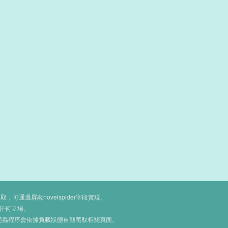
通過屏蔽novelspider字段實現。
任何立場。
爬蟲程序會依據負載狀態自動爬取相關頁面。