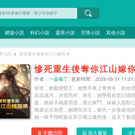
網遊小說
科幻小說
靈異小說
言情小說
其他小說
豐小說
>
慘死重生後奪你江山嫁你弟
慘死重生後奪你江山嫁
作者：
一朵佈丁
更新時間：2025-05-31 11:21:
前世，她癡戀賢王，她雙手奉上青虎令，助他
血流成河，含恨而終。再生，她帶着前世記憶
盈，她親手揭露罪證，逐出家門。妹妹人面獸
積慮步步為營，她聯合亦王，搶先一步攻破他
手機訪問
加入書架