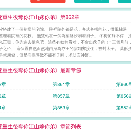
死重生後奪你江山嫁你弟》第862章
汐搭建了一個别樣的宅院。 院裡院外都是花，各式各樣的花，微風拂過，
整理着院裡的花枝。 無雙站在一旁為葉酥汐扇着扇子。 冬梅忙碌不停，
光正毒，你先進去歇息吧，這些有奴婢看着，不會出岔子的！” 三個月前
子之位。 這位置自然而然地由身為亦王的雲翎亦接住，被封太子。 葉酥
早就康健，但是病疾導緻不能有子嗣，求助安神醫...
死重生後奪你江山嫁你弟》最新章節
2章
第861章
第860
8章
第857章
第856
4章
第853章
第852
死重生後奪你江山嫁你弟》章節列表