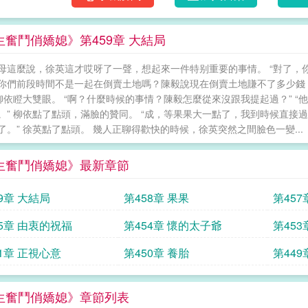
生奮鬥俏嬌媳》第459章 大結局
母這麼說，徐英這才哎呀了一聲，想起來一件特别重要的事情。 “對了，
你們前段時間不是一起在倒賣土地嗎？陳毅說現在倒賣土地賺不了多少錢
 柳依瞪大雙眼。 “啊？什麼時候的事情？陳毅怎麼從來沒跟我提起過？” 
。” 柳依點了點頭，滿臉的贊同。 “成，等果果大一點了，我到時候直
了。” 徐英點了點頭。 幾人正聊得歡快的時候，徐英突然之間臉色一變...
生奮鬥俏嬌媳》最新章節
9章 大結局
第458章 果果
第457
55章 由衷的祝福
第454章 懷的太子爺
第45
51章 正視心意
第450章 養胎
第449
生奮鬥俏嬌媳》章節列表