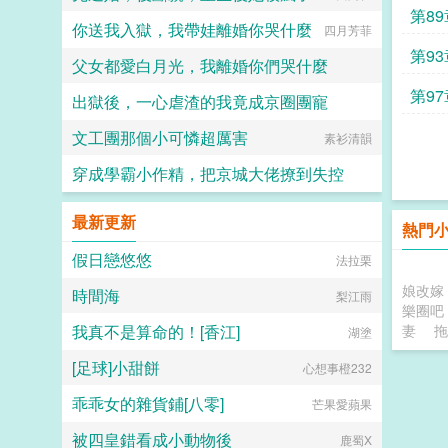
第8
你送我入獄，我帶娃離婚你哭什麼
四月芳菲
第9
父女都愛白月光，我離婚你們哭什麼
第9
出獄後，一心虐渣的我竟成京圈團寵
淡月微雲
文工團那個小可憐超厲害
蘋果大紅大紫
素衫清韻
穿成學霸小作精，把京城大佬撩到失控
禾木風
最新更新
熱門
假日戀悠悠
法拉栗
娘改嫁
時間海
梨江雨
樂圈吧
我真不是算命的！[香江]
妻
拖
湖塗
[足球]小甜餅
心想事橙232
乖乖女的雜貨鋪[八零]
芒果愛蘋果
被四皇錯看成小動物後
鹿蜀X