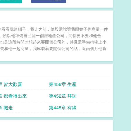
你看看我這腦子，我走之前，陳毅還說讓我跟嫂子你商量一件
，所以他準備自己開一個房地產公司，問你要不要和他合
“他也是這段時間才想起來要開個公司的，并且還準備捎帶上小
接過去和他一起商量，我琢磨着要開個公司的話，近兩個月他肯
章 皆大歡喜
第456章 生產
3章 都看得出來
第452章 拜訪
章 搬走
第448章 有緣