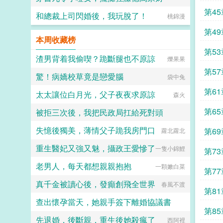
第4
和總裁上司閃婚後，我玩脫了！
奧特慧慧
桃錦漫
第4
本周收藏榜
第5
渣男背着我偷喫？跪斷腿也不原諒
爍果果
第5
驚！病嬌校草竟是戀愛腦
袋中兔
吧
第6
太太讓位白月光，父子夜夜求原諒
森火
第6
被拒三次後，我把民政局扛給死對頭
失憶後獨美，薄情父子跪我房門口
第6
南佑隻魚
蘿北蘿北
重生醫妃又強又魅，攝政王愛慘了
一隻小錦鯉
第7
老男人，每天都想親親抱抱
一顆嫩白菜
第7
真千金被讀心後，發癲創飛全世界
春風不渡
第8
查出懷孕當天，她親手簽下離婚協議書
第8
先退婚，後斷親，重生後她殺瘋了
明雨葉
西阿裡