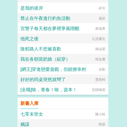
是我的彼岸
碎兮
禁止在午夜進行釣魚活動
蓮折
宮雙子每天都在夢裡爭風喫醋
夜瑜希
他死之後
九流書生
陰郁路人不想被喜歡
南辿星
我在各朝當奶娘（綜穿）
韓金書
[網王]穿進戀愛遊戲，但錯撩幸村
沐歡
好好的同桌突然就彎了
墨西柯
[全職]唉，青春！唉，資本！
安靜喝茶
新書入庫
七零末世女
陳小鈴
嫡謀
閒承