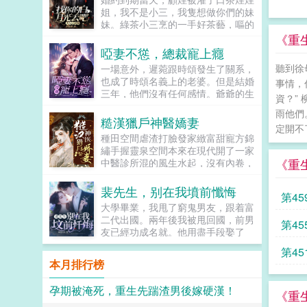
者罕見的看着溫霽沉拉着一個漂亮女
姐，我不是小三，我隻想做你們的妹
人的小手。正要去采訪，男人大大方
妹。綠茶小三烹的一手好茶藝，嘔的
方的拿過話筒示愛，這是我夫人。記
顧煙吐了個翻江倒海。抱歉，我不是
《重
者？那個死裝女，面具女去哪了？看
王寶钏，沒有挖野菜的愛好，渣男你
啞妻不慫，總裁寵上癮
到溫霽沉越來越深邃的眸子，一側的
要給你了。渣男時戰也沒想到，隨着
女人笑得開心，原來你之前都是這麼
聽到徐
一場意外，遲菀跟時頌發生了關系，
追妻路漫漫，會漸漸發現頂級黑客是
黑我的？溫霽沉旁若無人的哄着，下
也成了時頌名義上的老婆。但是結婚
事情，
她，珠寶設計大拿是她，鑒寶賭石專
面的記者好好好，小夫妻play的一環
三年，他們沒有任何感情。爺爺的生
家也是她，不高興的時候，還能拿針
資？”
罷了！...
日宴，白青青從國外歸來，一向冷然
紮他接受采訪時，更是大放厥詞已喪
雨他們
的時頌對着白月光噓寒問暖。絲毫不
糙漢獵戶神醫嬌妻
偶，可改嫁。時戰當晚就堵住顧煙，
定開不
在意遲菀的面子。她一個時家的養
已喪偶？顧煙一腳踹向他，找你的白
種田空間虐渣打臉發家緻富甜寵方錦
女，一個不會說話的啞巴，連過去宣
月光去吧，我要改嫁！...
繡手握靈泉空間本來在現代開了一家
誓主權的機會都沒有。白青青欺她不
《重
中醫診所混的風生水起，沒有內卷，
會說話，找上門來侮辱。時頌不僅不
沒有996，喫喝不愁小錢錢賺的飛
幫忙，還護着白青青。小啞巴死心
起。結果睡一覺穿到異世一個窮苦山
裴先生，别在我墳前懺悔
了，留下離婚協議轉身離開。一向不
第45
村的女孩身上，還要命的趕上了大
把她放在眼裡的時頌卻瘋了，紅着眼
大學畢業，我甩了窮鬼男友，跟着富
旱，一睜眼就被賣掉了。幸好買她的
找上門。你明明說過愛我的！小啞巴
二代出國。兩年後我被甩回國，前男
第4
這家人跟想象中不太一樣，她沒有被
冷漠的看着他，眼底沒有任何感情。
友已經功成名就。他用盡手段娶了
虐待，反而被當成寶一樣細心呵護
不好意思，時總，對象管得嚴，請别
我，所有人都說他是對我用情至深，
着，在這個缺衣少食又幹旱的時代，
第4
再來騷擾我。...
不計前嫌。殊不知婚後他不斷換情
方錦繡決定知恩圖報。婆婆重病？小
本月排行榜
人，瘋狂報復我。他質問我，為什麼
問題，她采藥泡靈泉，分分鐘給她治
不在乎，為什麼不嫉妒。我笑看着
好。家裡沒喫的了？小問題，她跟着
孕期被淹死，重生先踹渣男後嫁硬漢！
他，因為我要死了啊，有什麼好在乎
《重
一塊去打獵還有錦鯉體質，所到之處
的？...