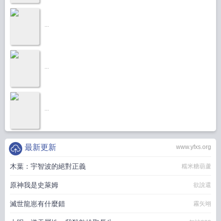
...
...
...
最新更新
www.yfxs.org
木葉：宇智波的絕對正義
糯米糖葫蘆
原神我是史萊姆
欲說還
滅世龍崽有什麼錯
霧矢翊