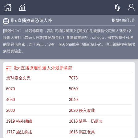
壯o直播撩遍恐遊人外
提燈挑粽子
/著
[階段性1v1，雄競修羅場，高油高糖快餐爽文][黑皮白毛硬漢愉悅犯萬人迷受x各
種偽大爹抖m異頭人外攻]賽勒赫是個社會邊緣重刑犯，omega，擁有攻擊性極強
的變異信息素，迄今為止，沒有一個Alpha能在他面前站起來。他正被關押在極端
病體實驗室。
壯o直播撩遍恐遊人外
最新章節
第74章全文完
7073
6070
5060
4050
3040
2030
2020 侵入喉嚨
1919 格外饑餓
1818 隨手一扔屠夫
1717 施法前搖
1616 溺巫老巢