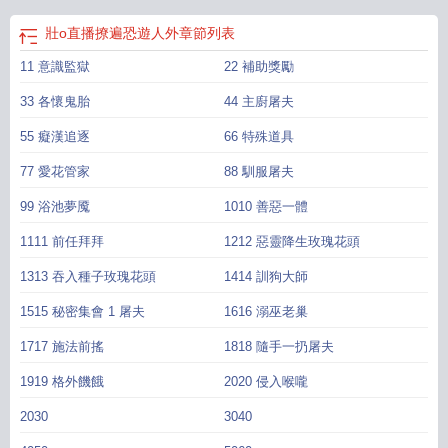
壯o直播撩遍恐遊人外
章節列表
11 意識監獄
22 補助獎勵
33 各懷鬼胎
44 主廚屠夫
55 癡漢追逐
66 特殊道具
77 愛花管家
88 馴服屠夫
99 浴池夢魇
1010 善惡一體
1111 前任拜拜
1212 惡靈降生玫瑰花頭
1313 吞入種子玫瑰花頭
1414 訓狗大師
1515 秘密集會 1 屠夫
1616 溺巫老巢
1717 施法前搖
1818 隨手一扔屠夫
1919 格外饑餓
2020 侵入喉嚨
2030
3040