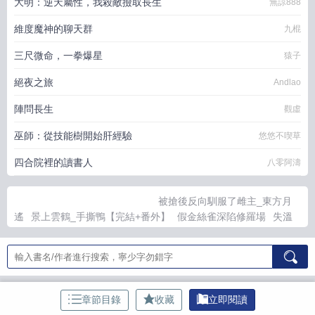
大明：逆天屬性，我殺敵撿取長生
無諒888
維度魔神的聊天群
九棍
三尺微命，一拳爆星
猿子
絕夜之旅
Andlao
陣問長生
觀虛
巫師：從技能樹開始肝經驗
悠悠不喫草
四合院裡的讀書人
八零阿濤
被搶後反向馴服了雌主_東方月
遙
景上雲鶴_手撕鴨【完結+番外】
假金絲雀深陷修羅場
失溫
蝴蝶眷養指南_止痛幀
當我愛上了男主的劍靈
小狗死遁後反攻了
_酸餃子
修真界打工實錄_愛喝甜酒
與頂流影後O閃婚後
誤把天
與暴君當金絲雀養了
錯信壞女人的溫柔外表後
[封神]師尊是靠自
己爭取來的！
一心當鹹魚，奈何美色誤人_寒江暮雨【完結+番
外】
我的遺忘方程式_暗淮天
轉生成驕縱美人大公的弟弟後_鐘
章節目錄
收藏
立即閱讀
長野【完結+番外】
朕的江山，亡啦_億顆棠
潮汐引力_鶴栖雪