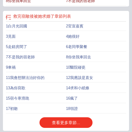
8你坐我車回去
7不是我的宿老師
———十八線小縣城長大的江銘歐，人生迎來了兩座大山。第一座是她爹——騙
了富婆五十萬，離婚後跑廟裡當和尚去了，問就是“貧僧已斬斷塵緣”。第二座是富
婆的女兒南知衡——直接住進了江銘歐家，不知道為什麼還賴着不走了。 一
救完宿敵後被她求婚了
章節列表
開始，江銘歐滿心戒備。她帶着繼姐走到全縣最貴的奶茶店，點了一杯高達十元
1白月光回國
2官宣嘉賓
的奶茶，付款時錢沒帶夠。江銘歐：“能不能分開付？掃碼五塊，現金五塊。”繼
姐：“……我來吧。” 為了多攢點錢，江銘歐去奶茶店打工。繼姐每天都在店裡
3見面
4她很好
從早坐到晚，黑漆漆的眸子一眨不眨地觀察着她。江銘歐：她一定很愛喝奶茶。
結果，事情開始變得奇怪。江銘歐考駕照，繼姐早上五點起來送。江銘歐高考查
5走錯房間了
6老同學聚餐
分二百五，繼姐拍着她的後背哄：“小朋友哭鼻子了？讓姐姐看看。” 淩晨一
7不是我的宿老師
8你坐我車回去
點，江銘歐想去追日出，拍醒繼姐。繼姐半夜開車載她上山頂等天亮。天邊泛紅
時，江銘歐轉頭發現繼姐沒看日出，在看她。江銘歐忍不住問：“你怎麼還不走？”
9車禍
10醫院碰瓷
繼姐淡淡開口：“我乳糖不耐受。”江銘歐：“什麼？！” 她後知後覺地意識到一
11我會想辦法治好你的
12我應該是直女
個問題——她好像不是在讨好債主。她好像，是被債主寵了。*南知衡從沒想到，
跟着母親來到小縣城還能有意外收獲。 她的繼妹江銘歐清瘦單薄，骨架還沒
13為你寫歌
14求和小紙條
完全長開，帶着未脫的青澀，貧瘠、敏感、缺愛，卻保留着赤誠的本心。最初，
15宿今寒滑跪
16瘋了
南知衡隻覺得新鮮。可當她的控制欲和占有欲日益滋生，一切都失控了。江銘歐
受了委屈，主動抱住她：“我好想你。”這樣一個半大不大的孩子，跌跌撞撞奔向
17初吻
18領證
你，滿心滿眼隻有你。南知衡恍然醒悟，這些天睏擾自己許久的，原來是愛
意。 *溫柔多金前繼姐x叛逆甜酷小狗妹/年上攻/偽縣城文學/1v1雙潔雙初戀甜
查看更多章節...
餅he戀愛時雙方均已成年。