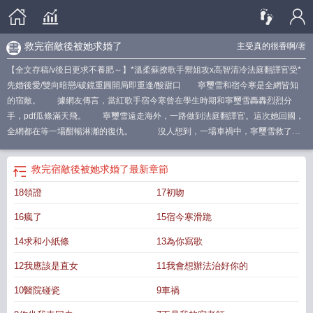
救完宿敵後被她求婚了
主受真的很香啊
/著
【全文存稿/v後日更求不養肥～】*溫柔蘇撩歌手禦姐攻x高智清冷法庭翻譯官受*
先婚後愛/雙向暗戀/破鏡重圓開局即重逢/酸甜口 寧璽雪和宿今寒是全網皆知
的宿敵。 據網友傳言，當紅歌手宿今寒曾在學生時期和寧璽雪轟轟烈烈分
手，pdf瓜條滿天飛。 寧璽雪遠走海外，一路做到法庭翻譯官。這次她回國，
全網都在等一場酣暢淋灕的復仇。 沒人想到，一場車禍中，寧璽雪救了宿
今寒，代價是雙手神經損傷與雙耳失聰，職業生涯戛然而止。車禍後，宿今寒承
諾照顧寧璽雪一輩子。宿今寒：“救命之恩當以身相許，所以我們順便結個婚，沒
救完宿敵後被她求婚了
最新章節
問題吧？”寧璽雪：“……”婚後，旁人都說，她是累贅，是負擔，是個早晚要被宿
18領證
17初吻
今寒甩開的廢人。而宿今寒卻對她悉心照顧，餵她喫飯，幫她做手部復健，一根
一根手指地揉。寧璽雪以為她隻是愧疚，以為這份耐心終有告罄的一天。 某
16瘋了
15宿今寒滑跪
日慶功宴結束，宿今寒滿身酒氣地回家。寧璽雪正在看一則關於她的緋聞。她提
出離婚，被宿今寒一口拒絕。 宿今寒不由分說地把她推到床上，手指穿過她
14求和小紙條
13為你寫歌
的指縫，十指相扣。“你的手動不了，”宿今寒喃喃道，“我的手可不是擺設。”
12我應該是直女
11我會想辦法治好你的
之後，寧璽雪打開微博，發現宿今寒親自下場澄清緋聞，公開婚訊。網友：說好
的酣暢淋灕的復仇呢？？！ ps：1v1雙潔雙初戀he。受的身體會好起來，緋聞
10醫院碰瓷
9車禍
都會澄清，誤會都會解開。———下本預收：《靠搖奶茶釣到神秘富姐後》