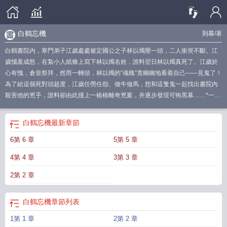
白鶴忘機
則慕
/著
白鶴書院內，寒門弟子江歲處處被定國公之子林以燭壓一頭，二人衝突不斷。江
歲惱羞成怒，在紮小人紙條上寫下林以燭名姓，誰料翌日林以燭真死了。江歲於
心有愧，倉皇祭拜，然而一轉頭，林以燭的“魂魄”竟幽幽地看着自己——見鬼了！
為了給這個死對頭超度，江歲任勞任怨、做牛做馬，想和這隻鬼一起找出書院內
殺害他的兇手，誰料卻由此撞上一樁樁離奇兇案，并逐步發現可怖黑幕……*一本
非常純粹的懸疑文25.09.09
白鶴忘機
最新章節
6第 6 章
5第 5 章
4第 4 章
3第 3 章
2第 2 章
白鶴忘機
章節列表
1第 1 章
2第 2 章