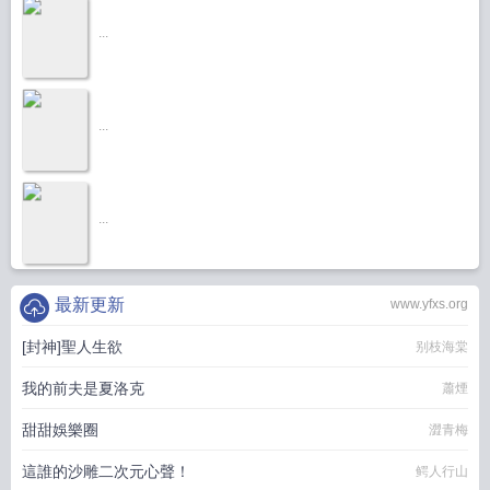
...
...
...
最新更新
www.yfxs.org
[封神]聖人生欲
别枝海棠
我的前夫是夏洛克
蕭煙
甜甜娛樂圈
澀青梅
這誰的沙雕二次元心聲！
鳄人行山