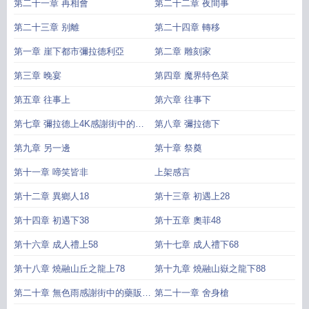
第二十一章 再相會
第二十二章 夜間事
第二十三章 别離
第二十四章 轉移
第一章 崖下都市彌拉德利亞
第二章 雕刻家
第三章 晚宴
第四章 魔界特色菜
第五章 往事上
第六章 往事下
第七章 彌拉德上4K感謝街中的藥
第八章 彌拉德下
販的盟主
第九章 另一邊
第十章 祭奠
第十一章 啼笑皆非
上架感言
第十二章 異鄉人18
第十三章 初遇上28
第十四章 初遇下38
第十五章 奧菲48
第十六章 成人禮上58
第十七章 成人禮下68
第十八章 燒融山丘之龍上78
第十九章 燒融山嶽之龍下88
第二十章 無色雨感謝街中的藥販的
第二十一章 舍身槍