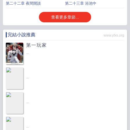
白銀盟
第二十二章 夜間閒談
第二十三章 浴池中
查看更多章節...
完結小說推薦
www.yfxs.org
第一玩家
...
...
...
...