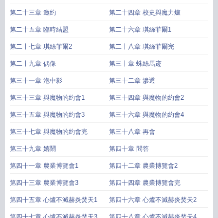
第二十三章 邀約
第二十四章 校史與魔力爐
第二十五章 臨時結盟
第二十六章 琪絲菲爾1
第二十七章 琪絲菲爾2
第二十八章 琪絲菲爾完
第二十九章 偶像
第三十章 蛛絲馬迹
第三十一章 泡中影
第三十二章 滲透
第三十三章 與魔物的約會1
第三十四章 與魔物的約會2
第三十五章 與魔物的約會3
第三十六章 與魔物的約會4
第三十七章 與魔物的約會完
第三十八章 再會
第三十九章 嬉鬧
第四十章 問答
第四十一章 農業博覽會1
第四十二章 農業博覽會2
第四十三章 農業博覽會3
第四十四章 農業博覽會完
第四十五章 心爐不滅赫炎焚天1
第四十六章 心爐不滅赫炎焚天2
第四十七章 心爐不滅赫炎焚天3
第四十八章 心爐不滅赫炎焚天4