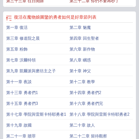
第三十三章 往日閒隙
第三十二章 你們不要再吵了
復活在魔物娘圖鑒的勇者如何是好
章節列表
第一章 復活
第二章 魅魔
第三章 修道院之晨
第四章 回生聖者
第五章 粉飾
第六章 新作物
第七章 沃爾特領
第八章 睏惑
第九章 凱爾派與磨坊主之子
第十章 神父
第十一章 夜談
第十二章 教學
第十三章 勇者們1
第十四章 勇者們2
第十五章 勇者們3
第十六章 勇者們完
第十七章 學院與雷斯卡特耶勇者1
第十八章 學院與雷斯卡特耶勇者2
第十九章 故國
第二十章 故人
第二十一章 贖罪
第二十二章 留待觀察