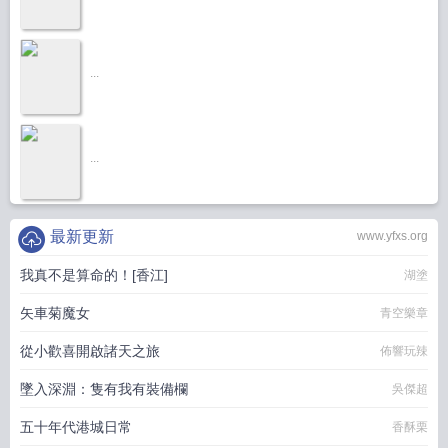
...
...
最新更新
www.yfxs.org
我真不是算命的！[香江]
湖塗
矢車菊魔女
青空樂章
從小歡喜開啟諸天之旅
佈響玩辣
墜入深淵：隻有我有裝備欄
吳傑超
五十年代港城日常
香酥栗