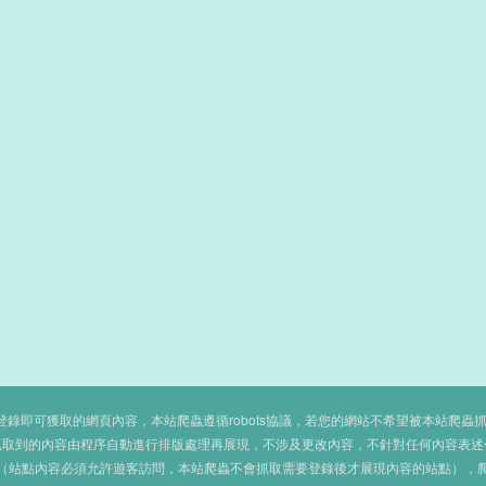
即可獲取的網頁內容，本站爬蟲遵循robots協議，若您的網站不希望被本站爬蟲抓取，可
抓取到的內容由程序自動進行排版處理再展現，不涉及更改內容，不針對任何內容表述
（站點內容必須允許遊客訪問，本站爬蟲不會抓取需要登錄後才展現內容的站點），