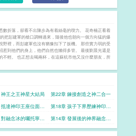
悉數折落，卻看不出陳步為有着絲毫的喫力。 花奇楠正看着
慢的把彭建軍的槍口調轉過來，隨後他也朝向一個方向猛的爆
視野裡，而彭建軍也沒有猶豫扣下了扳機。 那些實力弱的受
招惹到他們的身上，他們自然也懶得多管。 最後劉晨光還是
的不輕。 也正想去喝兩杯，在這蘇杭市他又沒什麼朋友，所
章 神王之王神星大結局
第22章 鍊接創造之神二合一
章 抵達神印王座位面伊
第18章 孩子下界歷練神印王
剝離皓月意識二合一
座位面的消息二合一
章 對融念冰的囑托寧天
第14章 發展後的神界融念冰
後塵君亭的兒子二合
即將前往宇宙遊歷二合一