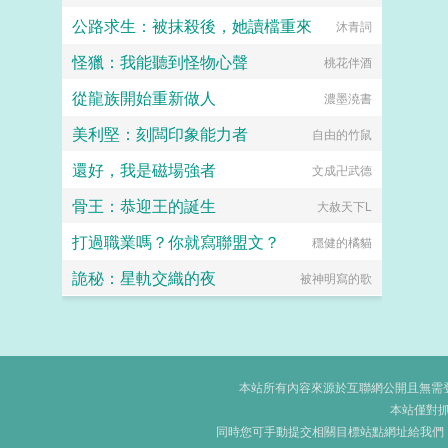
公路求生：被抹殺後，她讀檔重來
沐青詞
怪獵：我能聽到怪物心聲
桃花伴酒
從龍族開始重新做人
濃墨澆書
美利堅：刻闆印象能力者
自由的竹鼠
還好，我是磁場強者
文成卍武德
骨王：恭迎王的誕生
大赦天下L
打過職業嗎？你就寫聯盟文？
穩健的橘貓
詭秘：星軌交織的夜
被神明寫的歌
本站所有內容來源於互聯網公開且無需登錄
本站僅對
同時您可手動提交相關目標站點網址給我們