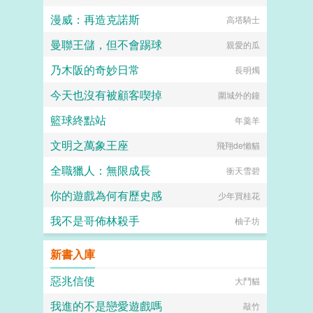
漫威：再造克諾斯
高塔騎士
曼聯王儲，但不會踢球
親愛的瓜
乃木阪的奇妙日常
長明燭
今天也沒有被顧客喫掉
圍城外的鐘
籃球終點站
年羹羊
文明之萬象王座
飛翔de懶貓
全職獵人：無限成長
衝天雪碧
你的遊戲為何有歷史感
少年買桂花
我不是哥佈林殺手
柚子坊
新書入庫
惡兆信使
大鬥貓
我進的不是戀愛遊戲嗎
敲竹