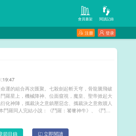
會員書架
閱讀記錄
注册
登录
:19:47
讓命運的組合再次匯聚。七殺劍起斬天穹，骨龍騰飛破
。鬥羅星上，機械降神、位面窺視，魔皇、聖帝掀起大
地衍化神陣，攜裁決之意鎮壓惡念、攜裁決之意救贖人
有兩本鬥羅同人完結小說：《鬥羅：饕餮神牛》、《鬥
章節目錄
立即閱讀