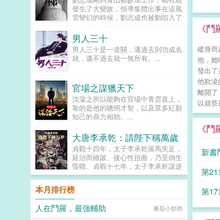
婚前就已經揚名國際。而我為了挽救
發生了大變故，領導集體出事在這風
婚姻的種種言行，都被他認定是我心
雲變幻的時候，劉志成也被動陷入了
思惡毒。甚至，他為了逼我離婚，害
一場場激烈鬥爭的環境中，險象環
《鬥
得我家破人亡，孩子流產，卻說這是
生，稍有不慎，屍骨無存為官一任，
男人三十
我傷害白蓮花應該付出的代價！有幸
造福一方，堅持本心，方為正道！...
重活一世，我發誓不會再重蹈覆轍。
縱身而
男人三十是一道關，邁過去則功成名
這個男人，我不要了。可我和他協議
就，邁不過去就一無所有。...
他，她
離婚後，上輩子厭惡我入骨的徐瑾
發出了
年，卻跪求我回頭。我當着他的面，
他欺淩
撲入他的死對頭懷中。...
官場之謀獵天下
離開了
沈蕩之所以能夠在官場中青雲直上，
以就答應
靠的是他的聰明才智，以及眾多紅顏
知己的鼎力相助。...
《鬥
大唐李承乾：請陛下稱萬歲
貞觀十四年，太子李承乾落馬失足，
新書
延治而緻跛。後心性扭曲，乃至倒生
昏聩。貞觀十七年，太子李承乾謀逆
神位
第2
未遂，事情敗露，遂被廢為庶民，流
放黔州。貞觀十八年，卒於黔州。黑
本月排行榜
第1
暗中，李承乾緩緩的睜開了眼睛。一
個來自未來千餘年後奪舍失敗的靈
人在鬥羅，最強輔助
合一
番茄小炒肉
魂，不僅將他帶回到貞觀十四年落馬
失足之後，還帶給了他未來一千多年