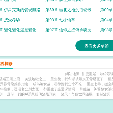
8章 伊萊克斯的發現阻路
第89章 極北之地劍道璇璣
第90
2章 接受考驗
第93章 七株仙草
第94
6章 變化變化還是變化
第97章 信仰之壁傳承魂技
第98
夕
查看更多章節...
小說標簽
網站地圖
甜蜜寵婚：嫁給最
嬌殘王寵上癮
美漫地獄之主
重生後，我帶崽被暴戾王爺嬌寵了
極
異界骨龍操作指南
成為渣女後，霍律對我念念不忘
重生七零，搬空
年抱倆，硬漢老公别太寵
都重生了誰還深情啊
和離後，神醫嫡女被
劄
足球：我的AI系統提供滿級預判
諸天：每個世界隨機一個關鍵詞