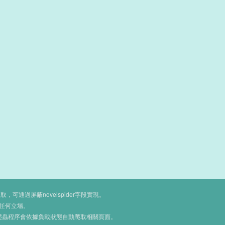
通過屏蔽novelspider字段實現。
任何立場。
爬蟲程序會依據負載狀態自動爬取相關頁面。