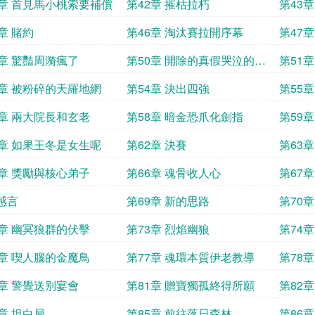
1章 首見馬小桃索要補償
第42章 摧枯拉朽
第43
章 賭約
第46章 淘汰賽拉開序幕
第47
9章 驚豔周漪瘋了
第50章 開除的真假哭泣的蕭
第51
蕭
3章 被粉碎的天羅地網
第54章 決出四強
第55
7章 兩大院長和玄老
第58章 暗金恐爪化劍指
第59
1章 如果王冬是女生呢
第62章 決賽
第63
5章 獎勵與核心弟子
第66章 魂骨收人心
第67
感言
第69章 新的思路
第70
2章 幽冥狼群的伏擊
第73章 烈焰幽狼
第74
6章 喫人腦的金魔鳥
第77章 魂環本質伊老教導
第78
0章 警覺送别宴會
第81章 贈寶獨孤終得所願
第82
4章 坦白局
第85章 前往落日森林
第86