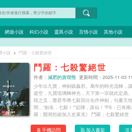
網遊小說
科幻小說
靈異小說
言情小說
其他小說
豐小說
>
鬥羅：七殺驚絕世
鬥羅：七殺驚絕世
作者：
減肥的貪喫熊
更新時間：2025-11-03 11
少年出九寶，神劍鎮姦邪。萬年的時光流轉，
虛空，九寶琉璃轉神光，天下第一宗就此定鼎
陸之災，塵君亭將七殺四分化作神劍，勾畫天
間…“劍名，七殺！”“起陣，誅仙！”PS：已
羅：開局拒絕加入史萊克》 鬥羅：七殺驚絕世
手機訪問
加入書架