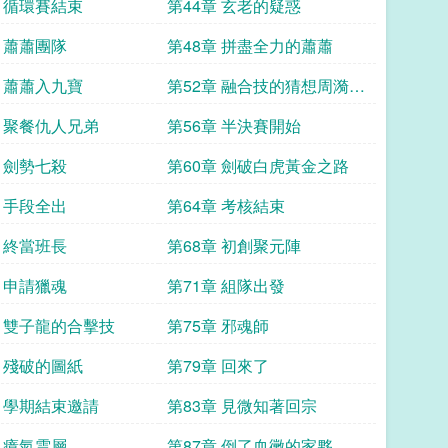
章 循環賽結束
第44章 玄老的疑惑
章 蕭蕭團隊
第48章 拼盡全力的蕭蕭
章 蕭蕭入九寶
第52章 融合技的猜想周漪完
了
章 聚餐仇人兄弟
第56章 半決賽開始
章 劍勢七殺
第60章 劍破白虎黃金之路
章 手段全出
第64章 考核結束
章 終當班長
第68章 初創聚元陣
章 申請獵魂
第71章 組隊出發
章 雙子龍的合擊技
第75章 邪魂師
章 殘破的圖紙
第79章 回來了
章 學期結束邀請
第83章 見微知著回宗
章 瘴氣雲層
第87章 倒了血黴的家夥