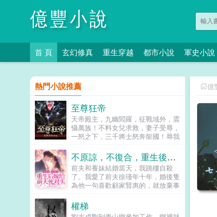
億豐小說
首 頁
玄幻修真
重生穿越
都市小說
軍史小說
熱門小說推薦
億
至尊狂帝
天帝殿主，九幽閻羅，征戰域外，震
懾萬族！不料女兒求救，妻子受辱，
一怒之下，三千將士怒奔龍國！辱我
妻女者，必誅九族！一代狂帝歸來，
豪門顫抖，強者低頭外夷臣服...
不原諒，不復合，重生後嫁給前夫死對頭
前夫和養妹結婚當天，我跳樓自殺
了。我愛了前夫徐瑾年十年，婚後隻
為他一句喜歡顧家賢惠的，就放棄事
業在家洗手作羹。他卻扭頭愛上了我
體弱卻努力工作的白蓮花養妹，說認
權梯
真工作的女人最美。可他忘了，我結
劉志成剛到青山鄉參加工作，鄉裡就