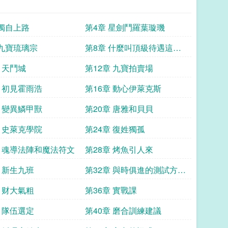
 獨自上路
第4章 星劍鬥羅葉璇璣
 九寶琉璃宗
第8章 什麼叫頂級待遇這就
是
 天鬥城
第12章 九寶拍賣場
章 初見霍雨浩
第16章 動心伊萊克斯
章 變異鱗甲獸
第20章 唐雅和貝貝
章 史萊克學院
第24章 復姓獨孤
章 魂導法陣和魔法符文
第28章 烤魚引人來
章 新生九班
第32章 與時俱進的測試方式
上
章 财大氣粗
第36章 實戰課
章 隊伍選定
第40章 磨合訓練建議