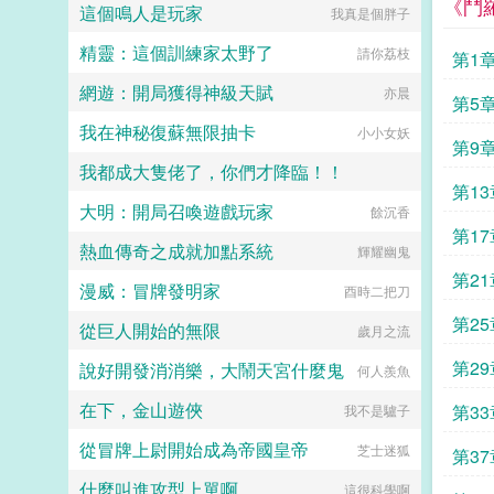
《鬥
這個鳴人是玩家
我真是個胖子
後的記憶和知識。這一次，他不僅要
將腿傷治好，還要將所有原本該屬於
精靈：這個訓練家太野了
請你荔枝
自己的一切全都奪回來。承乾，你在
第1
做什麼？請陛下稱萬歲！來人，送太
網遊：開局獲得神級天賦
亦晨
上皇入武德殿！武德，高祖皇帝李淵
第5
唯一年號。...
我在神秘復蘇無限抽卡
小小女妖
第9
我都成大隻佬了，你們才降臨！！
第1
大明：開局召喚遊戲玩家
努力爆更日萬
餘沉香
第1
熱血傳奇之成就加點系統
輝耀幽鬼
第2
漫威：冒牌發明家
酉時二把刀
第2
從巨人開始的無限
歲月之流
第2
說好開發消消樂，大鬧天宮什麼鬼
何人羨魚
在下，金山遊俠
第3
我不是驢子
從冒牌上尉開始成為帝國皇帝
下
芝士迷狐
第3
什麼叫進攻型上單啊
這很科學啊