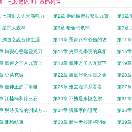
羅：七殺驚絕世》章節列表
一
章 七殺劍與先天滿魂力
第2章 拒絕橄欖枝驚動九寶
第3章
章 星鬥大森林
第6章 暗金恐爪熊
第7章
章 劍道之說苦修生涯
第10章 冤家路窄心儀的攻擊
第11章
增幅
3章 轉變心態噬靈兇刀
第14章 史萊克學院的真相
第15
7章 氣運之子入九寶上
第18章 氣運之子入九寶下
第19
1章 史萊克城
第22章 徹底淨化生靈之金
第23
5章 唐神王的手筆嘛
第26章 走去魂導系看看
第27
9章 江楠楠和徐三石
第30章 不愧是永恆之禦
第31
3章 與時俱進的測試方式
第34章 獨孤家的詛咒
第35
7章 測驗結束
第38章 新生考核即將開始
第39