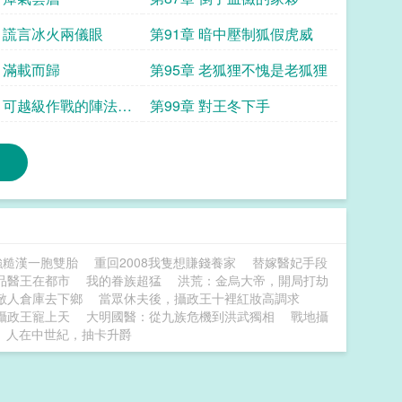
章 謊言冰火兩儀眼
第91章 暗中壓制狐假虎威
章 滿載而歸
第95章 老狐狸不愧是老狐狸
章 可越級作戰的陣法前
第99章 對王冬下手
強糙漢一胞雙胎
重回2008我隻想賺錢養家
替嫁醫妃手段
品醫王在都市
我的眷族超猛
洪荒：金烏大帝，開局打劫
敵人倉庫去下鄉
當眾休夫後，攝政王十裡紅妝高調求
攝政王寵上天
大明國醫：從九族危機到洪武獨相
戰地攝
人在中世紀，抽卡升爵