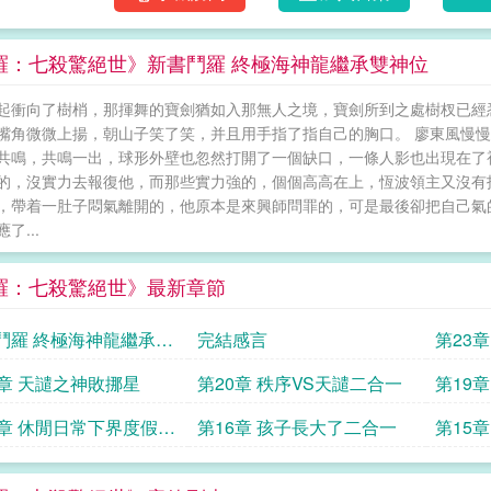
羅：七殺驚絕世》新書鬥羅 終極海神龍繼承雙神位
起衝向了樹梢，那揮舞的寶劍猶如入那無人之境，寶劍所到之處樹杈已經
嘴角微微上揚，朝山子笑了笑，并且用手指了指自己的胸口。 廖東風慢
共鳴，共鳴一出，球形外壁也忽然打開了一個缺口，一條人影也出現在了
的，沒實力去報復他，而那些實力強的，個個高高在上，恆波領主又沒有
，帶着一肚子悶氣離開的，他原本是來興師問罪的，可是最後卻把自己氣
了...
羅：七殺驚絕世》最新章節
鬥羅 終極海神龍繼承雙
完結感言
第23
1章 天譴之神敗挪星
第20章 秩序VS天譴二合一
第19
萊克斯
7章 休閒日常下界度假二
第16章 孩子長大了二合一
第15
懷孕之