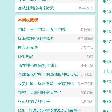
第4
從戰錘開始劫掠諸天
52赫茲星人
第45
本周收藏榜
第4
鬥破：三年鬥皇，五年鬥尊
馄饨城主
第5
從海賊開始橫推萬界
燕雲因陀羅
第5
魔京斬鬼傳
月餅不咕
第6
LPL史記
勒珂
第6
我在神秘復蘇無限抽卡
小小女妖
上架
全球降臨空島：開局抽取神級天賦
白衣風采
第7
天災巨龍，從培養騎士家族開始
飲一碗雲露
第7
精靈：這個訓練家太野了
請你荔枝
柯南裡的莫裡亞蒂
第8
咕噠南方
LOL：從萬場人機後成為名場面選手
第8