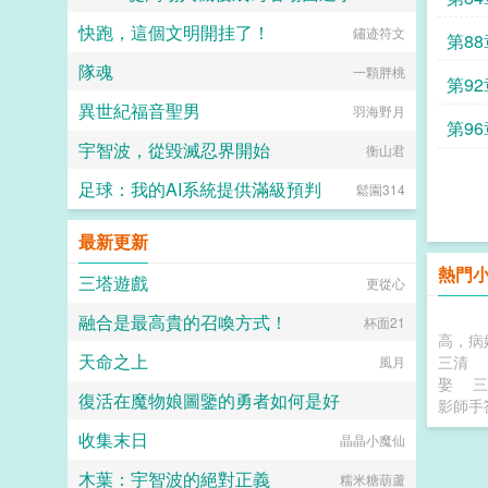
快跑，這個文明開挂了！
薯條是貓貓
鏽迹符文
第8
隊魂
一顆胖桃
第9
異世紀福音聖男
羽海野月
第9
宇智波，從毀滅忍界開始
衡山君
足球：我的AI系統提供滿級預判
鬆園314
最新更新
熱門
三塔遊戲
更從心
融合是最高貴的召喚方式！
杯面21
高，病
天命之上
三清
風月
娶
三
復活在魔物娘圖鑒的勇者如何是好
影師手
收集末日
佈歌兒寶想要擁抱
晶晶小魔仙
木葉：宇智波的絕對正義
糯米糖葫蘆