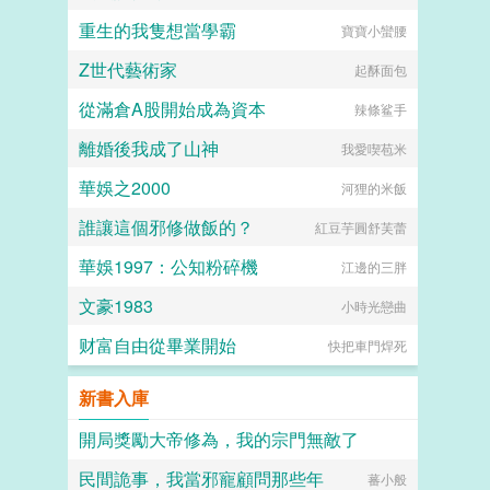
重生的我隻想當學霸
寶寶小蠻腰
Z世代藝術家
起酥面包
從滿倉A股開始成為資本
辣條鲨手
離婚後我成了山神
我愛喫苞米
華娛之2000
河狸的米飯
誰讓這個邪修做飯的？
紅豆芋圓舒芙蕾
華娛1997：公知粉碎機
江邊的三胖
文豪1983
小時光戀曲
财富自由從畢業開始
快把車門焊死
新書入庫
開局獎勵大帝修為，我的宗門無敵了
民間詭事，我當邪寵顧問那些年
天王喫肘子
蕃小般