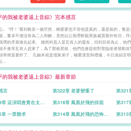
你不能真的菜。一首《傳奇》讓廣大網友們領
兒的戲曲重歸大眾視野。一首《如願》讓網友
平的我被老婆逼上音綜》完本感言
的？於是音綜結束了，姜然打算重新躺平擺爛。
班！”……别名：《
心。 “哼！”看到教皇一臉茫然，柳婆婆也不管他是真的，還是裝的，隻
盾，董卓不僅沒有為二人和解，竟然以公孫瓚斬殺異族威震塞外有功，拜
孫瓚的矛盾激化起來。 雖然科貢人是瓦肯人的盟友，但到目前為止，他
就不會等瓦肯人趕來了，為了那枚星核，他們也會提前對聖臨使者發動攻
頭率簡直要炸了。 孔融本就是儒家弟子，極重漢室與禮儀，今日袁紹言
...
平的我被老婆逼上音綜》最新章節
感言
第322章 老婆變重了
第32
19章 這演唱會實在太有
第318章 鳳凰於飛的排面
第317
果了
15章 一票難求
第314章 鳳凰於飛的恐怖人
第31
氣