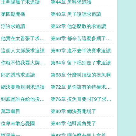
章 王明陽瘋了求追讀
第44章 黑料求追讀
章 第四期開播
第48章 黑子說話求追讀
章 浮誇求追讀
第52章 他怎麼敢的求追讀
章 他實在太囂張了求追
第56章 都辛苦這麼多期了享
受一下怎麼了
章 這個人太膨脹求追讀
第60章 進不去半決賽求追讀
章 你就不怕我耍大牌嗎
第64章 留下吧别走了求追讀
章 郎的誘惑求追讀
第68章 什麼叫頂級的摸魚啊
章 總決賽新規則求追讀
第72章 是你該有的特權求追
讀
章 到底是誰在給他投票
第76章 摸魚哥要1打9了求追
讀
章 萬眾矚目
第80章 總決賽開場了
章 位卑未敢忘憂國
第84章 他呀當角兒了
章 斷層第一
第88章 啊怎麼有個人拿着行