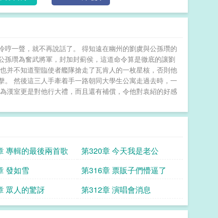
會什麼叫做美。一首《新貴妃醉酒》讓本該成為時代棄
們聽見了盛世之音。對手都懵逼了：你確定這是來混
可是廣大網友們不幹了。“姜然别擺爛了，快回來加
這個明星隻想摸魚》 躺平的我被老婆逼上音綜
是冷哼一聲，就不再說話了。 得知遠在幽州的劉虞與公孫瓚的
公孫瓚為奮武將軍，封加封薊侯，這道命令算是徹底的讓劉
們也并不知道聖臨使者艦隊搶走了瓦肯人的一枚星核，否則他
擊。 然後這三人手牽着手一路朝同大學生公寓走過去時，一
明為漢室更是對他行大禮，而且還有補償，令他對袁紹的好感
1章 專輯的最後兩首歌
第320章 今天我是老公
章 發如雪
第316章 票販子們懵逼了
3章 眾人的驚訝
第312章 演唱會消息