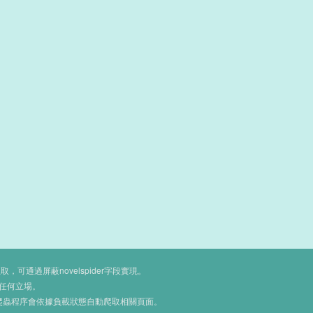
通過屏蔽novelspider字段實現。
任何立場。
爬蟲程序會依據負載狀態自動爬取相關頁面。