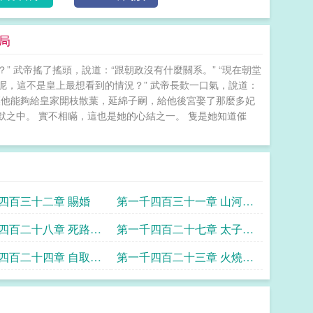
局
” 武帝搖了搖頭，說道：“跟朝政沒有什麼關系。” “現在朝堂
呢，這不是皇上最想看到的情況？” 武帝長歎一口氣，說道：
為了讓他能夠給皇家開枝散葉，延綿子嗣，給他後宮娶了那麼多妃
沉默之中。 實不相瞞，這也是她的心結之一。 隻是她知道催
四百三十二章 賜婚
第一千四百三十一章 山河一
統
四百二十八章 死路一
第一千四百二十七章 太子督
戰
四百二十四章 自取滅
第一千四百二十三章 火燒糧
倉