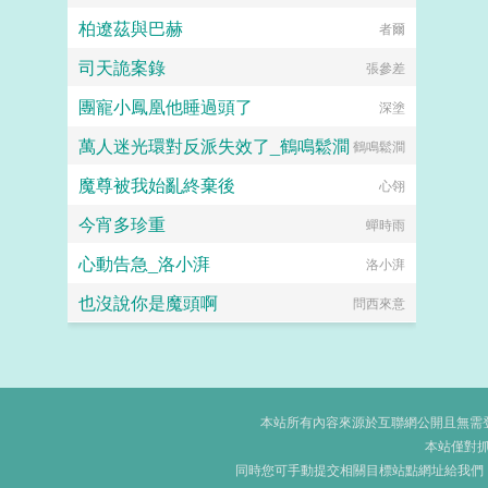
柏遼茲與巴赫
者爾
司天詭案錄
張參差
團寵小鳳凰他睡過頭了
深塗
萬人迷光環對反派失效了_鶴鳴鬆澗
鶴鳴鬆澗
魔尊被我始亂終棄後
心翎
今宵多珍重
蟬時雨
心動告急_洛小湃
洛小湃
也沒說你是魔頭啊
問西來意
本站所有內容來源於互聯網公開且無需登錄
本站僅對
同時您可手動提交相關目標站點網址給我們