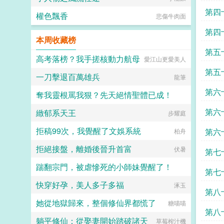
花
第四
權色飄香
悲傷牛肉面
第四
本周收藏榜
第五
高考落榜？我手搓核動力航母
愛江山更愛美人
事
第五
一刀擊退百萬雄兵
龍筆
天上
第六
奪我靈根罵我狠？先天絕情聖體已成！
過
第六
緻郁系天王
香菜達達
步耀庭
笑
拒稿99次，我覺醒了文娛系統
第六
柏舟
拒絕接盤，離婚後晉升首富
測
伏暑
第七
踹翻宗門，被虐慘死的小師妹覺醒了！
第七
快穿好孕，美人多子多福
小青蛇
涿玉
反
第八
她從地獄歸來，整個修仙界都慌了
糖喵喵
第八
躺平修仙：從娶妻開始踏破諸天
草莓榨汁機