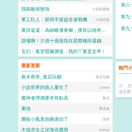
會
第八
我殺敵就變強
小菜鳥裹裹
第九
軍工狂人：開局手搓超音速戰機
大輝有熊
將
第九
萬倍返還：為師略懂拳腳，擅長以德斧人！
劾
誰懂啊！欠債十億後我在星際種田還錢
鹹鹹蛋君
玄幻：看穿隱藏價值，我的丫鬟是女帝！
如畫裡
孤寂的夜
最新更新
熱門
春水夜奔_進店玩貓
進店玩貓
方
狂
小說世界的路人重生了
Loeva
場逆襲
審神者擇偶要求有點高
梨涼
棄他
夢境者
團寵小鳳凰他睡過頭了
深塗
木筏求生之深海供應商
lesliya