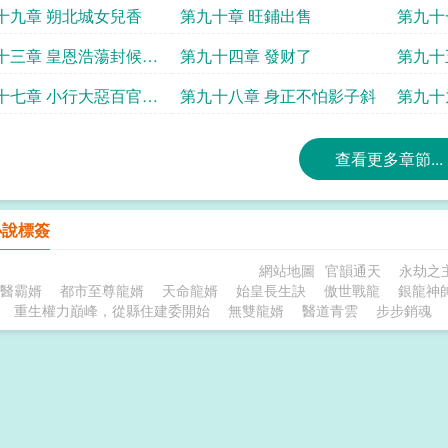
十九章 朔北城女兒香
第九十章 旺鋪出售
第九十
大捷
十三章 皇恩浩蕩封候拜
第九十四章 發财了
第九十
我
十七章 小行大惡百官彈
第九十八章 身正不怕影子斜
第九十
查看更多章節...
小說標簽
網站地圖
官韻通天
永劫之
醫霸婿
都市至尊龍婿
天命龍婿
始皇長生訣
傲世戰龍
銀龍神
重生權力巔峰，從縣住建委開始
無雙龍婿
醫道青雲
步步銷魂