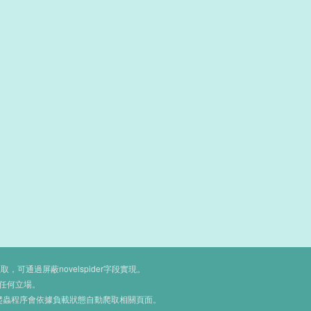
通過屏蔽novelspider字段實現。
任何立場。
爬蟲程序會依據負載狀態自動爬取相關頁面。