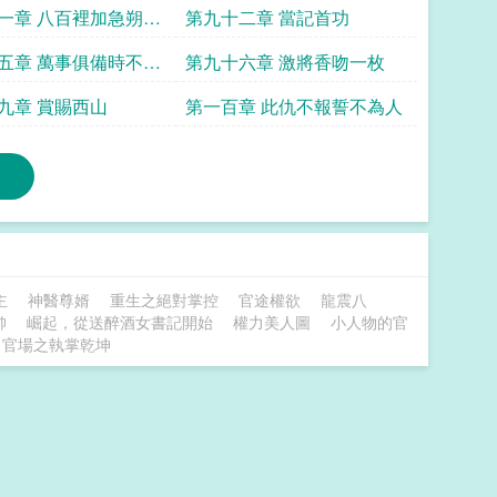
一章 八百裡加急朔北
第九十二章 當記首功
五章 萬事俱備時不待
第九十六章 激將香吻一枚
九章 賞賜西山
第一百章 此仇不報誓不為人
主
神醫尊婿
重生之絕對掌控
官途權欲
龍震八
帥
崛起，從送醉酒女書記開始
權力美人圖
小人物的官
官場之執掌乾坤