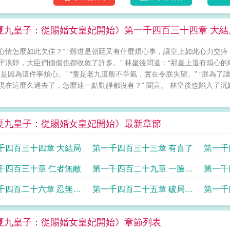
夏九皇子：從賜婚女皇妃開始》第一千四百三十四章 大結
心情怎麼如此欠佳？” “難道是朝廷又有什麼煩心事，讓皇上如此心力交瘁？
平浪靜，大臣們個個也都收斂了許多。” 林皇後問道：“那皇上還有煩心的
不是因為這件事煩心。” “隻是老九這般不爭氣，實在令朕失望。” “朕
 “現在這麼久過去了，怎麼連一點動靜都沒有？” 聞言。 林皇後也陷入了
夏九皇子：從賜婚女皇妃開始》最新章節
千四百三十四章 大結局
第一千四百三十三章 有喜了
第一千
千四百三十章 仁者無敵
第一千四百二十九章 一臉敗
第一千
相
條
千四百二十六章 忍無可
第一千四百二十五章 破局之
第一千
需再忍
法
亡
夏九皇子：從賜婚女皇妃開始》章節列表