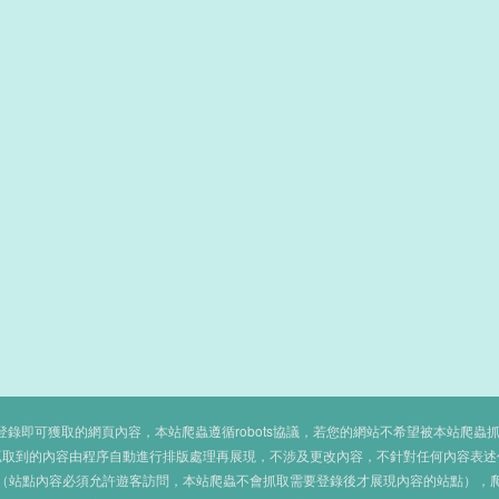
即可獲取的網頁內容，本站爬蟲遵循robots協議，若您的網站不希望被本站爬蟲抓取，可
抓取到的內容由程序自動進行排版處理再展現，不涉及更改內容，不針對任何內容表述
（站點內容必須允許遊客訪問，本站爬蟲不會抓取需要登錄後才展現內容的站點），