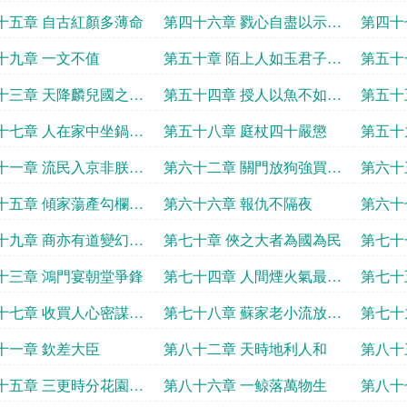
人
夫
十五章 自古紅顏多薄命
第四十六章 戮心自盡以示清
第四十
白
亂
十九章 一文不值
第五十章 陌上人如玉君子世
第五十
無雙
十三章 天降麟兒國之幸
第五十四章 授人以魚不如授
第五十
人以漁
傷人意
十七章 人在家中坐鍋從
第五十八章 庭杖四十嚴懲
第五十
來
暖
十一章 流民入京非朕之
第六十二章 關門放狗強買強
第六十
賣
擔
十五章 傾家蕩產勾欄賣
第六十六章 報仇不隔夜
第六十
十九章 商亦有道變幻莫
第七十章 俠之大者為國為民
第七十
立
十三章 鴻門宴朝堂爭鋒
第七十四章 人間煙火氣最撫
第七十
凡人心
案
十七章 收買人心密謀造
第七十八章 蘇家老小流放寧
第七十
古塔
欺
十一章 欽差大臣
第八十二章 天時地利人和
第八十
香
十五章 三更時分花園相
第八十六章 一鲸落萬物生
第八十