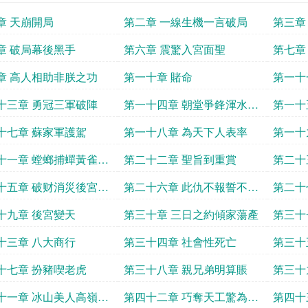
章 天崩開局
第二章 一線生機一言破局
第三章
章 破局幕後黑手
第六章 震驚入宮面聖
第七章
章 高人相助非朕之功
第一十章 賭命
第一十
十三章 勇冠三軍破陣
第一十四章 朝堂爭鋒渾水摸
第一十
魚
十七章 蘇家軍護駕
第一十八章 為天下人表率
第一十
十一章 螳螂捕蟬黃雀在
第二十二章 聖旨到重賞
第二十
十五章 破财消災後宮變
第二十六章 此仇不報誓不為
第二十
人
十九章 後宮變天
第三十章 三日之約傾家蕩產
第三十
淵
十三章 八大商行
第三十四章 社會性死亡
第三十
甚
十七章 扮豬喫老虎
第三十八章 親兄弟明算賬
第三十
十一章 冰山美人高嶺之
第四十二章 巧奪天工驚為天
第四十