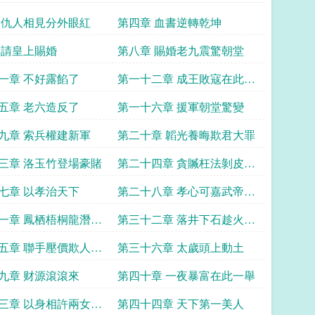
 仇人相見分外眼紅
第四章 血書逆轉乾坤
 請皇上賜婚
第八章 賜婚老九震驚朝堂
一章 不好露餡了
第一十二章 成王敗寇在此一
舉
五章 老六造反了
第一十六章 援軍朝堂驚變
九章 索兵權建新軍
第二十章 韜光養晦欺君大罪
三章 洛玉竹登場豪賭
第二十四章 貪贓枉法剝皮實
草
七章 以孝治天下
第二十八章 孝心可嘉武帝感
動
一章 鳳栖梧桐龍潛在
第三十二章 落井下石趁火打
劫
五章 聯手壓價欺人太
第三十六章 太歲頭上動土
九章 财源滾滾來
第四十章 一夜暴富在此一舉
三章 以身相許兩女一
第四十四章 天下第一美人