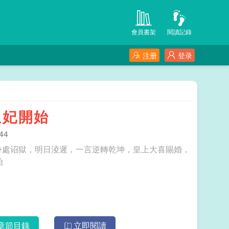
會員書架
閱讀記錄
注册
登录
皇妃開始
44
身處诏獄，明日淩遲，一言逆轉乾坤，皇上大喜賜婚，
始
章節目錄
立即閱讀