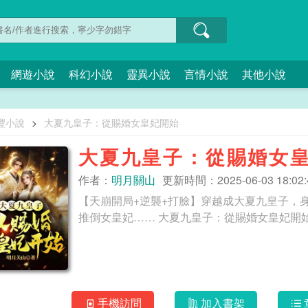
網遊小說
科幻小說
靈異小說
言情小說
其他小說
豐小說
>
大夏九皇子：從賜婚女皇妃開始
大夏九皇子：從賜婚女
作者：
明月關山
更新時間：2025-06-03 18:02:
【天崩開局+逆襲+打臉】穿越成大夏九皇子，
推倒女皇妃…… 大夏九皇子：從賜婚女皇妃開
手機訪問
加入書架