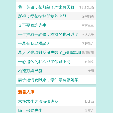
我，黃猿，都無敵了才來聊天群
仙貝配紅酒
影視：從都挺好開始的老登
深深的森
臭不要臉許先生
南林豆豆
一年抽取一詞條，模擬的也可以？
六大六子
一萬個我縱橫諸天
正經滄月
萬人迷光環對反派失效了_鶴鳴鬆澗
鶴鳴鬆澗
一心退休的我卻成了帝國上將
茫與惑
柏遼茲與巴赫
者爾
妻子絕情要離婚，修仙暴富讓她滾
點進來就發财
新書入庫
木筏求生之深海供應商
lesliya
嗨，保鏢先生
棠葉月