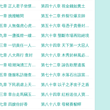
七章 正人君子坐懷不
第四十八章 視金錢如糞土
一章 挑撥離間
第五十二章 炸裂引爆京師
五章 人無傷虎心虎有
第五十六章 母憑子貴冊封貴
妃
九章 一盞孤燈一縷溫
第六十章 壟斷市場再陷絕境
三章 一切責任一人承
第六十四章 天下第一大惡人
七章 八大商行 查封
第六十八章 木秀於林風必摧
之
一章 暗潮洶湧三方鼎
第七十二章 誣告欺壓遺孤
五章 微服私訪徹查此
第七十六章 水落石出該當何
罪
九章 下民易虐上天難
第八十章 以子之矛攻子之盾
三章 章台走馬竊玉偷
第八十四章 紅粉送佳人寶劍
贈英雄
七章 四嫂你好香
第八十八章 母豬賽貂蟬