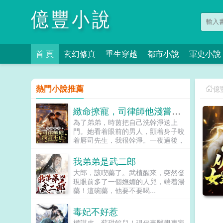
億豐小說
首 頁
玄幻修真
重生穿越
都市小說
軍史小說
熱門小說推薦
億
緻命撩寵，司律師他淺嘗不止
為了弟弟，時茵把自己洗幹淨送上
門。她看着眼前的男人，顫着身子咬
着唇司先生，我很幹淨。一夜過後，
她決定和這位權勢滔天的司先生分道
揚镳。然而，再次被男人救下時，她
我弟弟是武二郎
卻被男人堵在牆角，冷淡矜貴的男人
大郎，該喫藥了。武植醒來，突然發
撣了撣煙灰，仿佛隨口問道時茵，我
現眼前多了一個嫵媚的人兒，端着湯
救了你，你打算怎麼感謝我。他救她
藥！這碗藥，他要不要喝...
三次，她搭上一輩子。時茵以為這是
她命中註定的劫，卻不知他守株待
毒妃不好惹
兔，隱忍多時。對於司危來說，愛一
個人就是從渴望開始，他渴望時茵許
權謀皮，蘇甜餡兒！現代毒醫學專家