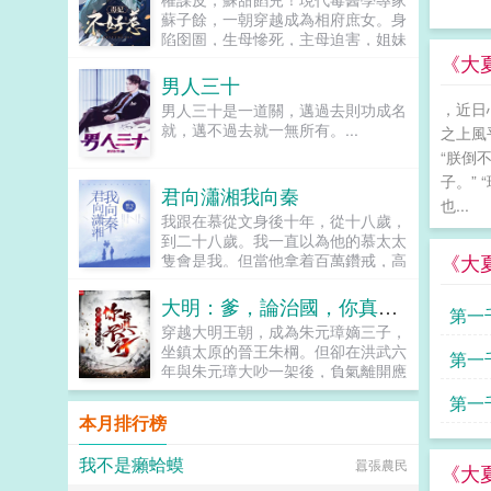
久，愛她一生。...
蘇子餘，一朝穿越成為相府庶女。身
陷囹圄，生母慘死，主母迫害，姐妹
下毒，生存環境非常惡劣。蘇子餘心
《大
道一聲一把好牌打赢算什麼本事，一
男人三十
把爛牌打的赢，那才叫厲害！她要打
，近日
男人三十是一道關，邁過去則功成名
的第一張牌借勢！蘇子餘看着面前權
就，邁不過去就一無所有。...
之上風
勢滔天的秦王殿下，開口道你娶我！
秦王冷漠回應不娶！...
“朕倒
子。”
君向瀟湘我向秦
也...
我跟在慕從文身後十年，從十八歲，
到二十八歲。我一直以為他的慕太太
《大
隻會是我。但當他拿着百萬鑽戒，高
調的向我的妹妹求婚時。我終於死心
放棄。轉身答應了癡情守護我多年的
大明：爹，論治國，你真不行
第一
韓嚴祁。他迫不及待的向我求婚。可
穿越大明王朝，成為朱元璋嫡三子，
婚前我卻聽見他和朋友的聊天。你又
坐鎮太原的晉王朱棡。但卻在洪武六
第一
不喜歡孟知韻，幹嘛娶她？韓嚴祁沙
年與朱元璋大吵一架後，負氣離開應
啞着嗓音，說着讓我渾身發涼的話。
天府，前往封地太原就藩！自那以後
隻有這樣，靈靈才能幸福。孟知靈，
第一
起，朱棡不僅將太原治理的僅僅有
我的親妹妹。既然如此，你們所有
本月排行榜
條，更是為大明戍守邊塞，大敗王保
人，我通通都不要了。...
忍無
保，將北元逼入絕境！可便是此時，
我不是癩蛤蟆
囂張農民
一道聖旨入太原，朝中以胡惟庸為首
《大
的大臣彈劾朱棡擁兵自重，有不臣之