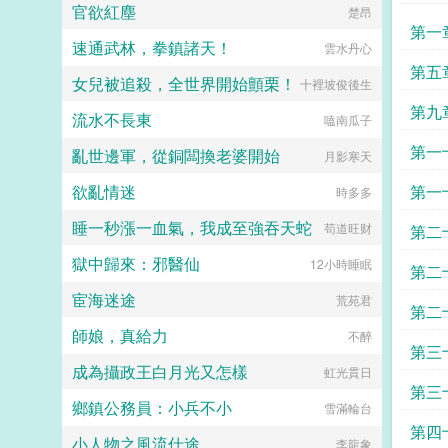
官欲紅塵
楚昂
心，朱棡無奈回京。彼時，坤寧宮。
第一
朱元璋老三，咱輕徭薄賦，可曾虧待
速通武林，拳鎮諸天！
雲水丹心
百姓？朱棡呵呵，天下窮苦唯有百
姓，若連田畝都沒有，何以輕徭薄
第五
女兒被追殺，全世界開始顫栗！
十裡坡俊後生
賦，而百姓仍是水生火熱！朱元璋我
大力懲治貪官污吏，可曾對不起大
第九
流水不長東
嗑南瓜子
明？朱棡呵呵，不改革弊端，若是一
昧殺殺殺，你哪怕是將天下官員全部
第一
亂世邊軍，從銅闆換老婆開始
月影寒天
殺幹淨，又能如何？朱元璋我為你們
封王賜藩，就是為了讓你們永享榮華
欲亂情迷
第一
時多多
富貴，可曾對不起你們？朱棡呵呵，
以一國之力贍養朱家親族？可曾聽聞
睡一秒漲一血氣，我成至強吞天蛇
苟道旺财
第二
物極必反，國亡族滅！逆子！朱元璋
怒喝道。呵呵，爹，論治國，你真不
獄中歸來：邪醫仙
12小時睡眠
後
行。朱棡淡然道。是夜，朱元璋留晉
第二
王朱棡在京輔國，重議洪武諸策。...
宦海迷途
荒苑君
天
第二
師娘，真給力
不醉
第三
成為攝政王白月光又怎樣
虹光貫日
第三
鄉鎮公務員：小兵不小
雪滿輪台
第四
小人物之風流仕途
李龍象