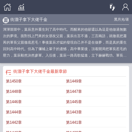
街溜子拿下大佬千金
黑月光
/著
渾渾噩噩中，葉辰意外重生到了高中時代。而醒來的他卻還以為這是他做過無數
次的夢境。面對找上門來的女朋友父親，葉辰出言不遜，三言兩語，就徹底把蕭
苒的軍長父親徹底惹毛！事後葉辰才猛的發現自己并不是在做夢，而是真的重生
回到高中時代。但為了彌補上輩子的遺憾，高中畢業後，頂着開局把軍長惹毛的
壓力，葉辰毅然決然參軍。入伍後，葉辰一路高歌猛進，立下赫赫戰功。軍長：
這女婿我要定了！
街溜子拿下大佬千金
最新章節
第1450章
第1449章
第1448章
第1447章
第1446章
第1445章
第1444章
第1443章
第1442章
第1441章