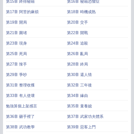
第15章 終得秘籍
第16章 秘籍恐懼症
第17章 阿苦的麻煩
第18章 時機成熟
第19章 開局
第20章 交手
第21章 圍堵
第22章 開戰
第23章 現身
第24章 追殺
第25章 死局
第26章 亂局
第27章 辣手
第28章 終局
第29章 爭吵
第30章 還人情
第31章 整理收獲
第32章 三年後
第33章 有人使壞
第34章 緣由
勉強算個上架感言
第35章 童養媳
第36章 砸手裡了
第37章 武家功夫體系
第38章 武功教學
第39章 惡客上門