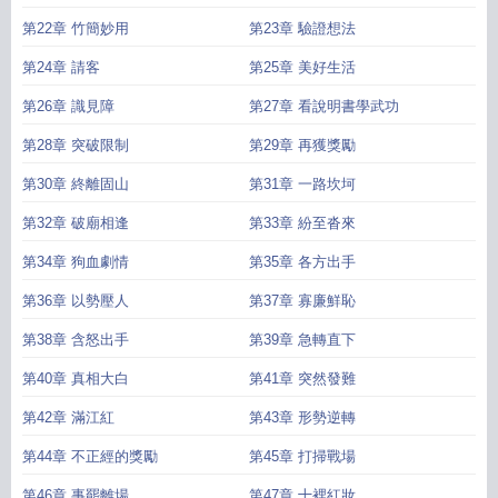
第22章 竹簡妙用
第23章 驗證想法
第24章 請客
第25章 美好生活
第26章 識見障
第27章 看說明書學武功
第28章 突破限制
第29章 再獲獎勵
第30章 終離固山
第31章 一路坎坷
第32章 破廟相逢
第33章 紛至沓來
第34章 狗血劇情
第35章 各方出手
第36章 以勢壓人
第37章 寡廉鮮恥
第38章 含怒出手
第39章 急轉直下
第40章 真相大白
第41章 突然發難
第42章 滿江紅
第43章 形勢逆轉
第44章 不正經的獎勵
第45章 打掃戰場
第46章 事罷離場
第47章 十裡紅妝