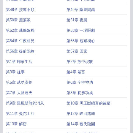
第48章 接連不順
第49章 陰差陽錯
第50章 雁蕩派
第51章 夜襲
第52章 栽贓嫁禍
第53章 一場鬧劇
第54章 午夜相見
第55章 包藏禍心
第56章 提前認輸
第57章 回家
第1章 歸家生活
第2章 族中現狀
第3章 往事
第4章 暴富
第5章 武功謀劃
第6章 全性神功
第7章 大路通天
第8章 初步功成
第9章 黑風雙煞的消息
第10章 黑玉斷續膏的後續
第11章 曼陀山莊
第12章 峰回路轉
第13章 解密
第14章 穆氏陵園