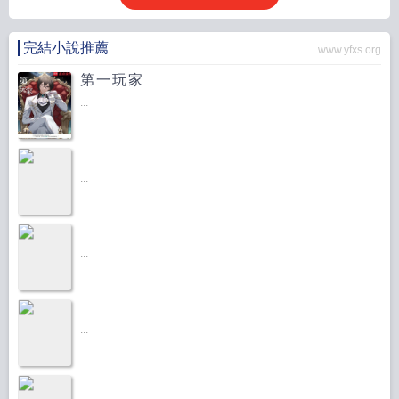
完結小說推薦
www.yfxs.org
第一玩家
...
...
...
...