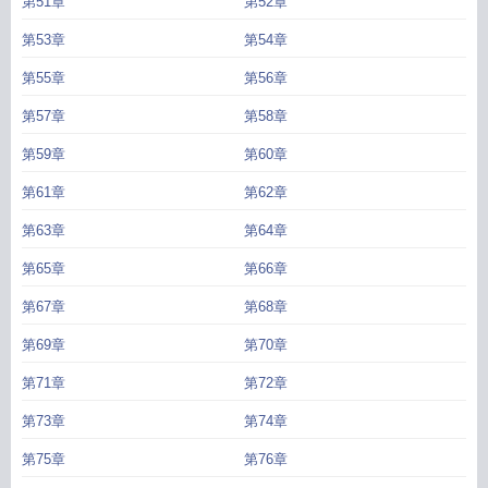
第51章
第52章
第53章
第54章
第55章
第56章
第57章
第58章
第59章
第60章
第61章
第62章
第63章
第64章
第65章
第66章
第67章
第68章
第69章
第70章
第71章
第72章
第73章
第74章
第75章
第76章