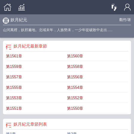
妖月紀元
觀竹
/著
山河萬裡，妖邪遍地。北域末年，人族勢末，一少年從破敗中走出......
妖月紀元
最新章節
第1561章
第1560章
第1559章
第1558章
第1557章
第1556章
第1555章
第1554章
第1553章
第1552章
第1551章
第1550章
妖月紀元
章節列表