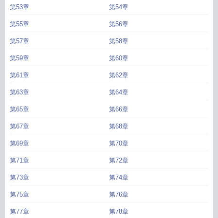
第53章
第54章
第55章
第56章
第57章
第58章
第59章
第60章
第61章
第62章
第63章
第64章
第65章
第66章
第67章
第68章
第69章
第70章
第71章
第72章
第73章
第74章
第75章
第76章
第77章
第78章