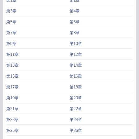
第1章
第2章
第3章
第4章
第5章
第6章
第7章
第8章
第9章
第10章
第11章
第12章
第13章
第14章
第15章
第16章
第17章
第18章
第19章
第20章
第21章
第22章
第23章
第24章
第25章
第26章