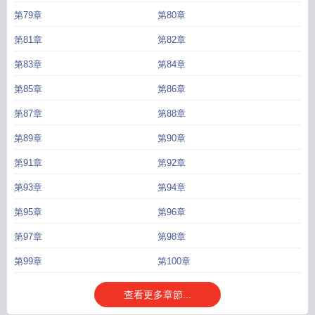
第79章
第80章
第81章
第82章
第83章
第84章
第85章
第86章
第87章
第88章
第89章
第90章
第91章
第92章
第93章
第94章
第95章
第96章
第97章
第98章
第99章
第100章
查看更多章節...