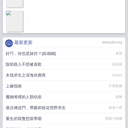
...
最新更新
www.yfxs.org
好巧，你也是妹控？[綜崩鐵]
來那
陰郁路人不想被喜歡
南辿星
木筏求生之深海供應商
lesliya
上嫁指南
不喫姜糖
魔物堆裡的人類幼崽
初啾
激活傳送門，帶蘿莉校花荒野求生
納筆小舊
重生的我隻想當學霸
寶寶小蠻腰