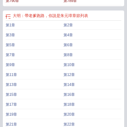
第790章
第789章
大明：帶老爹跑路，你說是朱元璋
章節列表
第1章
第2章
第3章
第4章
第5章
第6章
第7章
第8章
第9章
第10章
第11章
第12章
第13章
第14章
第15章
第16章
第17章
第18章
第19章
第20章
第21章
第22章