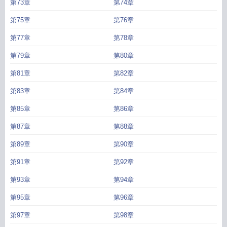
第73章
第74章
第75章
第76章
第77章
第78章
第79章
第80章
第81章
第82章
第83章
第84章
第85章
第86章
第87章
第88章
第89章
第90章
第91章
第92章
第93章
第94章
第95章
第96章
第97章
第98章