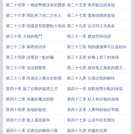
第二十四章 一個金幣都沒有的贊助
第二十五章 有所顧忌的洛瑞
第二十六章 鬧起來了的二少夫人
第二十七章 毫無頭緒的洛瑞
第二十八章 他還是有那麼點大病的
第二十九章 以活羽之光為名
第三十章 火熱的戰鬥
第三十一章 愛放空的信使
第三十二章 萊昂的請求
第三十三章 我的後備軍可以送給你
第三十四章 請寬容一點好嘛
第三十五章 好像上當了的洛瑞
第三十六章 也沒那麼笨
第三十七章 很有龍之風範的國王陛
下
第三十八章 吟遊詩人賽文的歌聲
第三十九章 立場古怪的帕特
第四十章 接了任務的猛虎之刃
第四十一章 喜歡按勞分配的洛瑞
第四十二章 有趣的魔法陷阱
第四十三章 好人有好報的洛瑞
第四十四章 洛瑞的疑惑
第四十五章 人要時刻做好準備
第四十六章 殺人還是殺狗
第四十七章 山谷中的瓦蕾拉
第四十八章 瓦蕾拉的榕樹小屋
第四十九章 有趣的尤裡