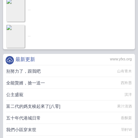
...
...
最新更新
www.yfxs.org
别努力了，跟我吧
山有青木
全能贅婿，搶一送一
西羚墨
公主盛寵
淇泮
富二代的媽支棱起來了[八零]
果汁清酒
五十年代港城日常
香酥栗
我們小區穿末世
羽軒W