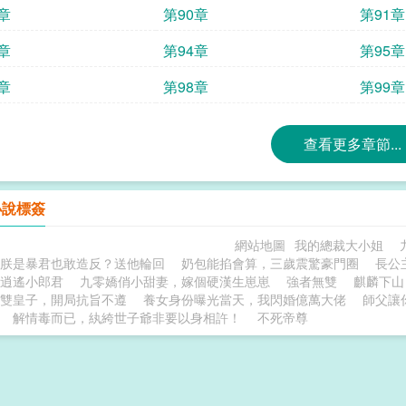
章
第90章
第91章
章
第94章
第95章
章
第98章
第99章
查看更多章節...
小說標簽
網站地圖
我的總裁大小姐
朕是暴君也敢造反？送他輪回
奶包能掐會算，三歲震驚豪門圈
長公
逍遙小郎君
九零嬌俏小甜妻，嫁個硬漢生崽崽
強者無雙
麒麟下山
雙皇子，開局抗旨不遵
養女身份曝光當天，我閃婚億萬大佬
師父讓
解情毒而已，紈絝世子爺非要以身相許！
不死帝尊