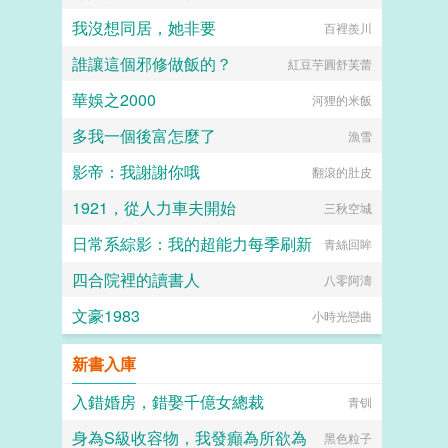
我沒想同居，她非要
百裡羨川
誰讓這個邪修做飯的？
紅豆芋圓舒芙蕾
華娛之2000
河狸的米飯
多我一個後富怎麼了
漁雪
影帝：我謝謝你哦
翻滾的肚皮
1921，從人力車夫開始
三秋空城
日常系綜影：我的超能力每季刷新
青絲回眸
四合院裡的讀書人
八零阿濤
文豪1983
小時光戀曲
新書入庫
入錯婚房，錯娶千億女總裁
青钏
身為S級收容物，我發癲為所欲為
黑色粒子