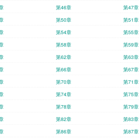
章
第46章
第47章
章
第50章
第51章
章
第54章
第55章
章
第58章
第59章
章
第62章
第63章
章
第66章
第67章
章
第70章
第71章
章
第74章
第75章
章
第78章
第79章
章
第82章
第83章
章
第86章
第87章