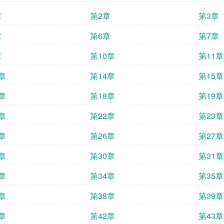
章
第2章
第3章
章
第6章
第7章
章
第10章
第11章
章
第14章
第15章
章
第18章
第19章
章
第22章
第23章
章
第26章
第27章
章
第30章
第31章
章
第34章
第35章
章
第38章
第39章
章
第42章
第43章