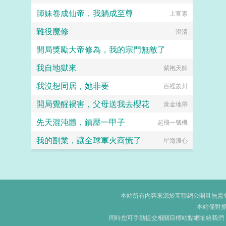
師妹卷成仙帝，我躺成至尊
上官素
雜役魔修
澄清
開局獎勵大帝修為，我的宗門無敵了
我自地獄來
天王喫肘子
紫袍天師
我沒想同居，她非要
百裡羨川
開局覺醒禍害，父母送我去櫻花
黃金地帶
先天混沌體，鎮壓一甲子
起飛一號機
我的副業，讓全球軍火商慌了
星海浪心
本站所有內容來源於互聯網公開且無需登錄
本站僅對
同時您可手動提交相關目標站點網址給我們