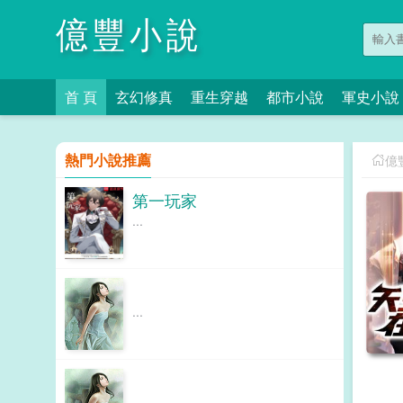
億豐小說
首 頁
玄幻修真
重生穿越
都市小說
軍史小說
熱門小說推薦
億
第一玩家
...
...
...