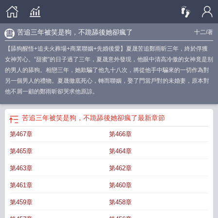
苦追三年被笑是狗，不跪舔後她卻瘋了
十二
/著
【舔狗醒悟+追夫火葬場+商業聯姻+先婚後愛】夏晟苦追鄭雨昕三年，終於俘獲
女神芳心。“甜蜜”的日子過了三年，夏晟意外發現，他眼中清高冷傲的女神竟是别
的男人的舔狗。相戀三年，她欺騙了他九十八次，將從他手中騙來的一切作為對
另一個男人的禮物。夏晟徹底死心，轉而聯姻，娶了門當戶對的未婚妻，原本對
他不屑一顧的鄭雨昕卻哭求他原諒。
苦追三年被笑是狗，不跪舔後她卻瘋了
最新章節
第467章
第466章
第465章
第464章
第463章
第462章
第461章
第460章
第459章
第458章