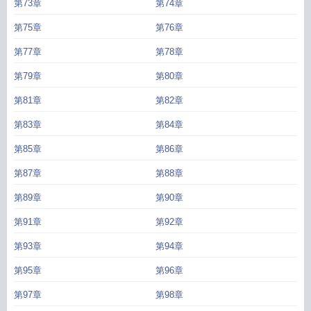
第73章
第74章
第75章
第76章
第77章
第78章
第79章
第80章
第81章
第82章
第83章
第84章
第85章
第86章
第87章
第88章
第89章
第90章
第91章
第92章
第93章
第94章
第95章
第96章
第97章
第98章