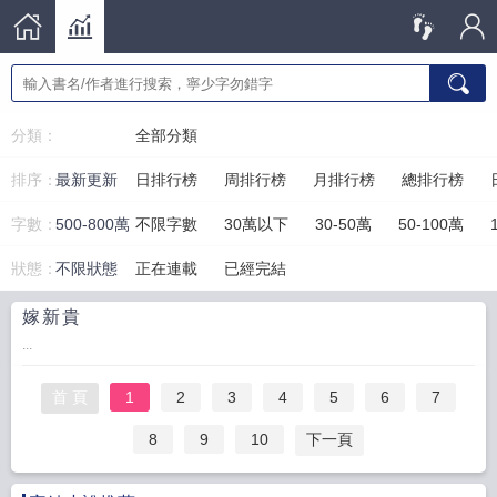
分類：
全部分類
排序：
最新更新
日排行榜
周排行榜
月排行榜
總排行榜
字數：
500-800萬
不限字數
30萬以下
30-50萬
50-100萬
狀態：
不限狀態
正在連載
已經完結
嫁新貴
...
首 頁
1
2
3
4
5
6
7
8
9
10
下一頁