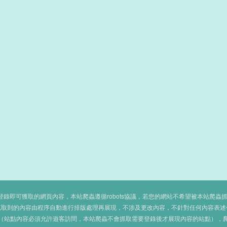
即可獲取的網頁內容，本站爬蟲遵循robots協議，若您的網站不希望被本站爬蟲抓取，可
抓取到的內容由程序自動進行排版處理再展現，不涉及更改內容，不針對任何內容表述
（站點內容必須允許遊客訪問，本站爬蟲不會抓取需要登錄後才展現內容的站點），