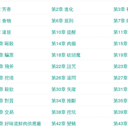
章 芳香
第2章 進化
第3章
章 食物
第6章 規則
第7章
章 違規
第10章 提醒
第11章
章 毆殺
第14章 肉腸
第15章
章 騙票
第18章 砍頭魔
第19章
章 飛斧
第22章 詛咒
第23章
章 挖墳
第26章 逼問
第27章
章 殺欲
第30章 失蹤
第31章
章 對質
第34章 推斷
第35章
章 交易
第38章 挖坑
第39章
1章 好味道鮮肉供應廠
第42章 變豬
第43章