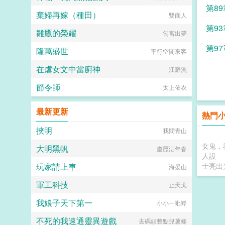
第8
棄婦再嫁（種田）
雙面人
第9
雛鷹的榮耀
匂宮出夢
第9
隆萬盛世
平行空間來客
在虐女文中當廚神
江辭漁
節令師
太上佈衣
最新更新
熱門
挾明
我問青山
女鬼，
大明黑帆
慶歷泗年春
人設
玩家請上車
士亮出
海晏山
軍工科技
止天戈
我娘子天下第一
小小一蚍蜉
不死的我速通靈異遊戲
去碼頭整點兒薯條