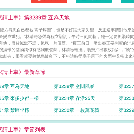
家請上車》第3239章 互為天地
 陸方尋思自己都被‘寄予厚望’，也是不好讓大家失望，反正這事情對他來
於變成重犯。”林清緻急聲為程立辯詞，午時三刻問斬，她一定要抓緊時間
與他，盡皆緘默不語，氣氛一片僵硬。 “慶王前日一曝出秦王要刺駕的消
腕攜帶的儲物鐲似有感觸般發熱，林清緻輕撫，順勢抽出數枚銀針，“騰”
窩刺去，眼看就要將她斃於劍下，不料這時從塞壬尾下的火面中又衝出來另
家請上車》最新章節
39章 互為天地
第3238章 空間風暴
第323
235章 來多少都一樣
第3234章 存活25天
第323
31章 禁區坐標
第3230章 一枚萬花筒
第32
家請上車》章節列表