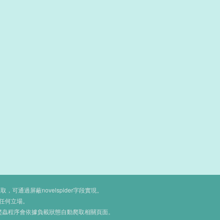
通過屏蔽novelspider字段實現。
任何立場。
爬蟲程序會依據負載狀態自動爬取相關頁面。