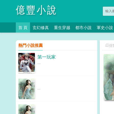
億豐小說
首 頁
玄幻修真
重生穿越
都市小說
軍史小說
熱門小說推薦
億
第一玩家
...
...
...