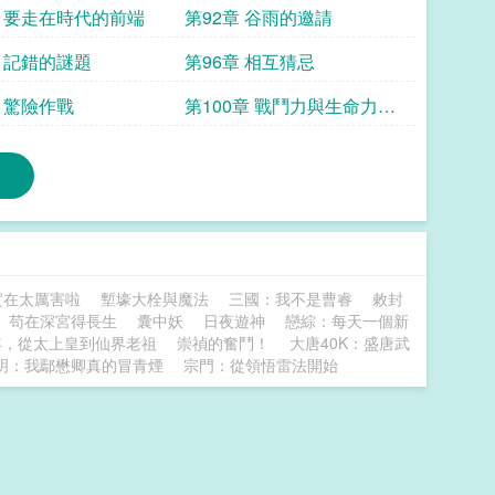
章 要走在時代的前端
第92章 谷雨的邀請
章 記錯的謎題
第96章 相互猜忌
章 驚險作戰
第100章 戰鬥力與生命力爆
表
實在太厲害啦
塹壕大栓與魔法
三國：我不是曹睿
敕封
苟在深宮得長生
囊中妖
日夜遊神
戀綜：每天一個新
年，從太上皇到仙界老祖
崇禎的奮鬥！
大唐40K：盛唐武
明：我鄢懋卿真的冒青煙
宗門：從領悟雷法開始