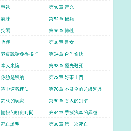
 爭執
第48章 冒充
 氣味
第52章 後頸
 突襲
第56章 犧牲
 收獲
第60章 畫女
章 老實說話免得挨打
第64章 合作愉快
章 拿人來換
第68章 優先殺死
章 你臉是黑的
第72章 好事上門
章 霧中速戰速決
第76章 不健全的超級道具
章 釣來的玩家
第80章 吞人的别墅
章 愉快的解謎時間
第84章 手撕汽車的異種
章 死亡證明
第88章 第一次死亡