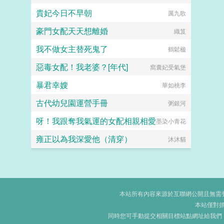
貴妃今日不早朝
厲九歌
豪門女配天天想離婚
織笈
我不做女主替死鬼了
鶴鬆楹
惡毒女配！我老婆？[年代]
窩囊妃受氣堡
暴君幸嫂
華如桃李
古代幼兒園運營手冊
粥銀河
呀！我跟奪我氣運的女配相親相愛
墨染小青花
雍正以為我深愛他（清穿）
沐沐貓
本站所有內容來源於互聯網公開且無需登錄
本站僅對
同時您可手動提交相關目標站點網址給我們