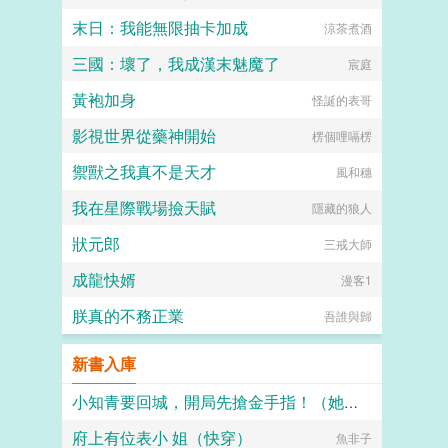
末日：我能無限抽卡加成
涼茶煮酒
三國：壞了，我成漢末魅魔了
宸庭
黃袍加身
怪誕的表哥
影視世界從藥神開始
楞個哩嗝楞
禦獸之我真不是天才
風和穗
我在星際戰場撿天賦
隱藏的狼人
狀元郎
三戒大師
成龍快婿
漫客1
朕真的不務正業
吾誰與歸
新書入庫
小知青要回城，開局先搶金手指！（她在年代文裡開挂了）
府上有位表小 姐（快穿）
冬風吹雪
魚非子