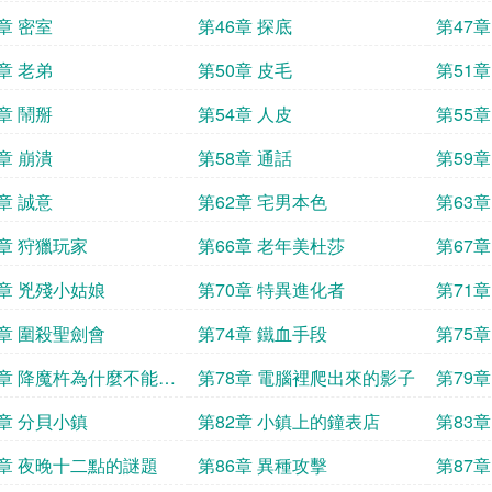
章 密室
第46章 探底
第47章
章 老弟
第50章 皮毛
第51章
章 鬧掰
第54章 人皮
第55章
章 崩潰
第58章 通話
第59章
章 誠意
第62章 宅男本色
第63
5章 狩獵玩家
第66章 老年美杜莎
第67
9章 兇殘小姑娘
第70章 特異進化者
第71
3章 圍殺聖劍會
第74章 鐵血手段
第75
7章 降魔杵為什麼不能是
第78章 電腦裡爬出來的影子
第79
杖
1章 分貝小鎮
第82章 小鎮上的鐘表店
第83
5章 夜晚十二點的謎題
第86章 異種攻擊
第87