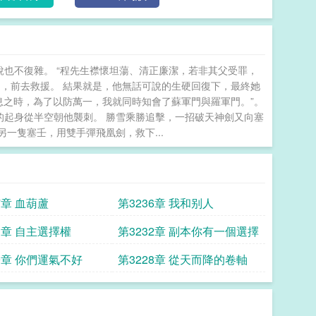
說也不復雜。 “程先生襟懷坦蕩、清正廉潔，若非其父受罪，
，前去救援。 結果就是，他無話可說的生硬回復下，最終她
息之時，為了以防萬一，我就同時知會了蘇軍門與羅軍門。”。
的起身從半空朝他襲刺。 勝雪乘勝追擊，一招破天神劍又向塞
一隻塞壬，用雙手彈飛凰劍，救下...
7章 血葫蘆
第3236章 我和别人
3章 自主選擇權
第3232章 副本你有一個選擇
29章 你們運氣不好
第3228章 從天而降的卷軸