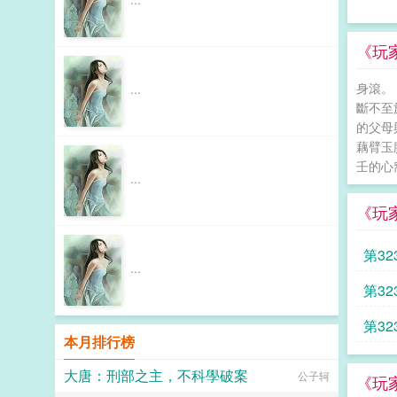
《玩
身滾。
...
斷不至
的父母
藕臂玉
壬的心
...
《玩
第32
...
第3
第32
本月排行榜
大唐：刑部之主，不科學破案
公子轲
《玩