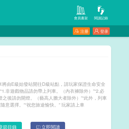
會員書架
閱讀記錄
注册
登录
車將由E級始發站開往D級站點，請玩家保證生命安全
“1.非遊戲物品請勿帶上列車。（內衣褲除外）”“2.必
熄燈之後請勿開燈。（藝高人膽大者除外）”“此外，列車
鼓勵偷襲、鬥毆、獵食等多種休閒方式，請玩家隨意選擇。”“祝您旅途愉快。” 玩家請上車
章節目錄
立即閱讀