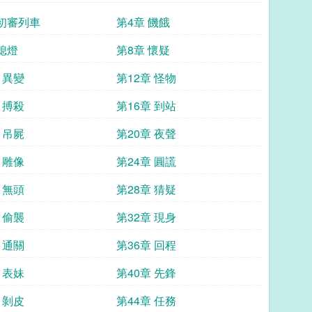
 初審列車
第4章 饑餓
 熄燈
第8章 懷疑
 異變
第12章 怪物
 搏殺
第16章 到站
 吊屍
第20章 夜聲
 雕像
第24章 圓謊
 無頭
第28章 猜疑
 偷襲
第32章 現身
 通關
第36章 回程
 表妹
第40章 先鋒
 剝皮
第44章 任務