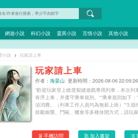
網遊小說
科幻小說
靈異小說
言情小說
其他小說
豐小說
>
玩家請上車
玩家請上車
作者：
海晏山
更新時間：2026-08-06 22:09:26
“歡迎玩家登上維度裂縫遊戲專用列車，本次列
有序上車，并遵守乘車規則。”“乘車規則如下：”
須消費。（列車工作人員均為無薪上崗）”“3.
手機訪問
加入書架