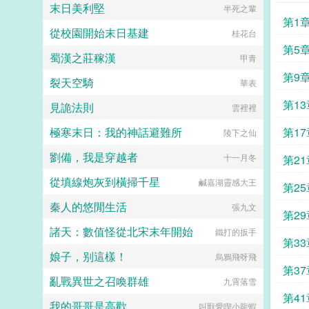
末日美利堅
半死之輩
第1
從校園開始末日基建
桂花台
第5
蜀漢之莊稼漢
甲青
第9
裂天空騎
華表
第13
見詭法則
雲裡裡
極寒末日：我的神話避難所
第17
陵下之仙
劉備，我是穿越者
十一月冬
第21
從填線炮灰到橫掃千星
鹹嘉湖靈感大王
第25
秦人的悠閒生活
張九文
第29
諸天：數值怪從北宋末年開始
鐵打的扳手
第33
娘子，别這樣！
烏鴉飛呀飛
第37
亂戰異世之召喚群雄
九霄落雪
第4
我的哥哥是高歡
叫獸愛喫小龍蝦