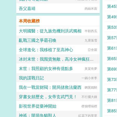
第45
吾父嘉靖
肉絲米面
第49
本周收藏榜
第53
大明國醫：從九族危機到洪武獨相
半顆西瓜
第57
亂戰三國之爭霸召喚
九霄落雪
第61
全球進化：我移植了至高神心
亞舍羅
第6
冰封末世：我囤貨無敵，高冷女神瘋狂倒貼
末世：我照顧的女神有億點多
第6
落筆予你
黃粱有夢
我的諜戰日記
一鍋小米李
第7
我在一戰當财閥：開局拯救法蘭西
鋼翼鐵騎
第7
穿書女頻歷史，女帝玄武門見！
不行擺大錘
擀面
第8
影視世界從藥神開始
楞個哩嗝楞
第8
神祗：開局魚貓獸人
紅花下的草草