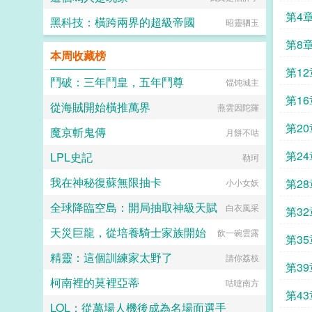
第4
黑科技：橫跨兩界的超級帝國
昭靈驷玉
第8
本周收藏榜
第1
鬥破：三年鬥皇，五年鬥尊
馄饨城主
第1
從海賊開始橫推萬界
燕雲因陀羅
第2
魔京斬鬼傳
月餅不咕
第24
LPL史記
勒珂
我在神秘復蘇無限抽卡
第28章
小小女妖
全球降臨空島：開局抽取神級天賦
白衣風采
第3
天災巨龍，從培養騎士家族開始
飲一碗雲露
第35
精靈：這個訓練家太野了
請你荔枝
第39
柯南裡的莫裡亞蒂
咕噠南方
第4
LOL：從萬場人機後成為名場面選手