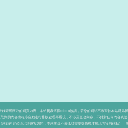
即可獲取的網頁內容，本站爬蟲遵循robots協議，若您的網站不希望被本站爬蟲抓取，可
抓取到的內容由程序自動進行排版處理再展現，不涉及更改內容，不針對任何內容表述
（站點內容必須允許遊客訪問，本站爬蟲不會抓取需要登錄後才展現內容的站點），