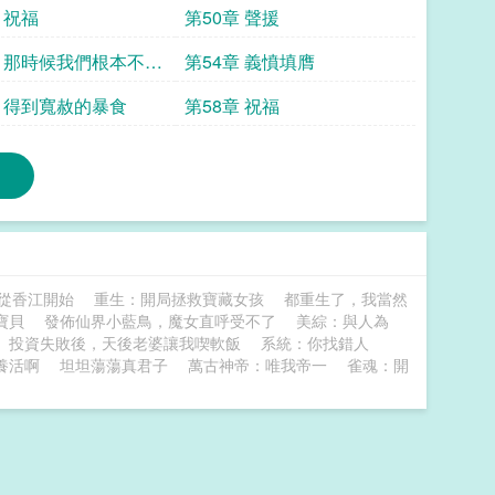
 祝福
第50章 聲援
章 那時候我們根本不知
第54章 義憤填膺
章 得到寬赦的暴食
第58章 祝福
2從香江開始
重生：開局拯救寶藏女孩
都重生了，我當然
寶貝
發佈仙界小藍鳥，魔女直呼受不了
美綜：與人為
投資失敗後，天後老婆讓我喫軟飯
系統：你找錯人
養活啊
坦坦蕩蕩真君子
萬古神帝：唯我帝一
雀魂：開