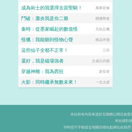
成為術士的我選擇去當聖騎！
萬事皆修
鬥破：蕭炎我是你二爺
開擺尊者
秦時：從墨家崛起的數值怪
凡魚忘機
怪獵：我能聽到怪物心聲
桃花伴酒
這些仙子全都不正常！
三司
還好，我是磁場強者
文成卍武德
穿越神雕：我為西狂
新安君
火影：同時繼承無數未來！
一念太虛
本站所有內容來源於互聯網公開且無需登錄
本站僅對
同時您可手動提交相關目標站點網址給我們