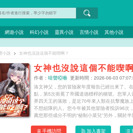
網遊小說
科幻小說
靈異小說
言情小說
其他小說
豐小說
>
女神也沒說這個不能喫啊？
女神也沒說這個不能喫
作者：
喑聲啞囈
更新時間：2026-06-03 07:07:
洛文神父，您的冒險家年度報告已經出來了。在
點，第5次衛冕了帝國道德標桿的稱號。您單人
界四天王的落敗，是近70年來人類在抗擊魔族
不想組隊的人。您今年被其他冒險者投訴96次
薦您那些成分不明的“秘制小菜兒”另外，關於
手機訪問
加入書架