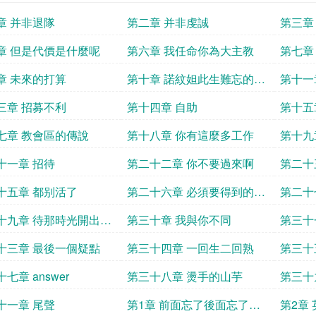
章 并非退隊
第二章 并非虔誠
第三章
章 但是代價是什麼呢
第六章 我任命你為大主教
第七章
章 未來的打算
第十章 諾紋妲此生難忘的一
第十一
夜上
一夜下
三章 招募不利
第十四章 自助
第十五
慘叫的
七章 教會區的傳說
第十八章 你有這麼多工作
第十九
十一章 招待
第二十二章 你不要過來啊
第二十
十五章 都别活了
第二十六章 必須要得到的東
第二十七章
西
十九章 待那時光開出腐
第三十章 我與你不同
第三十
花
十三章 最後一個疑點
第三十四章 一回生二回熟
第三十
法確定
七章 answer
第三十八章 燙手的山芋
第三十
十一章 尾聲
第1章 前面忘了後面忘了太
第2章