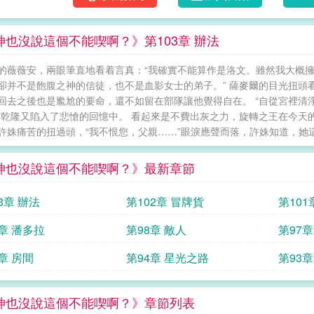
神也沒說這個不能喫啊？》第103章 辦法
的薇薇安，兩眼筆直地看着言真：“我確實不能算作是洛文。雖然我大概
卻并不是飽腹之神的信徒，也不是血影女士的弟子。” 薩麥爾的目光扭頭
回去之後也是尷尬的要命，還不如留在部隊讓他覺得自在。 “自從宮裡清
”乾隆又陷入了悲愴的回憶中。 看起來是不費出灰之力，旋轉之王在今天
許姝痛苦的扭過頭，“我不恨您，父親……”眼淚應聲而落，許姝知道，她這一
神也沒說這個不能喫啊？》最新章節
3章 辦法
第102章 冒牌貨
第101
9章 潘多拉
第98章 敵人
第97章
章 房間
第94章 星光之路
第93章 
神也沒說這個不能喫啊？》章節列表