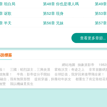
7章 坦白局
第48章 你也是壞人嗎
第49章
章 讴歌
第52章 現身
第53
道幫誰
章 半天
第56章 兄妹
第57
查看更多章節...
小說標簽
網站地圖
抽象派影帝
198
啦！
三國：昭烈謀主，三興炎漢
霍格沃茨：奇迹之上
非常規數碼
德無量！
半島：影帝從分手開始
全球貶值，我穿回來後帶飛全家！
融合，我有無限形態
提前穿越，飼養幼年妖女
都重生了肯定靠校花
無雙
我以機緣覓長生