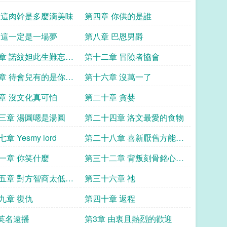
 這肉幹是多麼滴美味
第四章 你供的是誰
 這一定是一場夢
第八章 巴恩男爵
章 諾紋妲此生難忘的
第十二章 冒險者協會
章 待會兒有的是你們
第十六章 沒萬一了
時候
章 沒文化真可怕
第二十章 貪婪
三章 湯圓嗯是湯圓
第二十四章 洛文最愛的食物
 Yesmy lord
第二十八章 喜新厭舊方能維
持進取之心
一章 你笑什麼
第三十二章 背叛刻骨銘心的
背叛
五章 對方智商太低無
第三十六章 祂
您的意圖
九章 復仇
第四十章 返程
 英名遠播
第3章 由衷且熱烈的歡迎