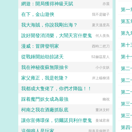
網遊：開局獲得神級天賦
亦晨
後的記憶和知識。這一次，他不僅要
第一
將腿傷治好，還要將所有原本該屬於
在下，金山遊俠
我不是驢子
自己的一切全都奪回來。承乾，你在
做什麼？請陛下稱萬歲！來人，送太
第五
我大海賊，你說我剛出海？
夏天溫度高
上皇入武德殿！武德，高祖皇帝李淵
唯一年號。...
第九
說好開發消消樂，大鬧天宮什麼鬼
何人羨魚
第十
漫威：冒牌發明家
酉時二把刀
從戰錘開始劫掠諸天
第十
52赫茲星人
我在神秘復蘇無限抽卡
小小女妖
第二
家父雍正，我是乾隆？
岸上楊柳清
第二
我都成大隻佬了，你們才降臨！！
第二
踩着魔門妖女成為最強
努力爆更日萬
幽祝
朽之
第三
柯南之我在酒廠抓臥底
董沐文軒
第三十
讓你宣傳環保，切爾諾貝利什麼鬼
曼城君座
第四
這個鳴人是玩家
我真是個胖子