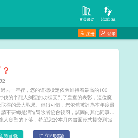
會員書架
閱讀記錄
注册
登录
啊？
32
過去一年裡，您的道德檢定依舊維持着最高的100
讨伐的半龍人劍聖的功績受到了皇室的表彰，這位魔
上取得的最大戰果。但很可惜，您依舊被評為本年度最
，請不要總是溜進冒險者協會後廚，試圖向其他同事推
半龍人劍聖的下落，希望您於本月內書面形式提交到協
會總部。我們不是很能理解您上次送來的三斤肉幹是想表達什麼…… 女神也沒說這個不能喫啊？
章節目錄
立即閱讀