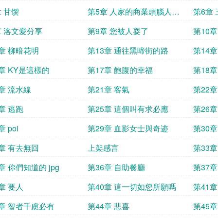
美麗了教國
章 甘馔
第5章 人家的商業頭腦人家
第6章
的服務
灰都給
章 洛文愛分享
第9章 您被人耍了
第10章
2章 柳暗花明
第13章 通往黑啼街的路
第14
6章 KY是這樣的
第17章 飽腹的幸福
第18
0章 流水線
第21章 客氣
第22
章 逃跑
第25章 這個叫有求必應
第26
 poi
第29章 血影女士與奇迹
第30
2章 有去無回
上架感言
第33
章 你們知道的 jpg
第36章 自助餐廳
第37
章 要人
第40章 這一切如您所願嗎
第41
3章 智者千慮必有
第44章 悲喜
第45章