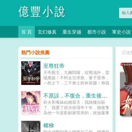
億豐小說
首 頁
玄幻修真
重生穿越
都市小說
軍史小說
熱門小說推薦
億
至尊狂帝
天帝殿主，九幽閻羅，征戰域外，震
懾萬族！不料女兒求救，妻子受辱，
一怒之下，三千將士怒奔龍國！辱我
妻女者，必誅九族！一代狂帝歸來，
豪門顫抖，強者低頭外夷臣服...
不原諒，不復合，重生後嫁給前夫死對頭
前夫和養妹結婚當天，我跳樓自殺
了。我愛了前夫徐瑾年十年，婚後隻
為他一句喜歡顧家賢惠的，就放棄事
業在家洗手作羹。他卻扭頭愛上了我
體弱卻努力工作的白蓮花養妹，說認
權梯
真工作的女人最美。可他忘了，我結
劉志成剛到青山鄉參加工作，鄉裡就