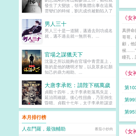
婚前就已經揚名國際。而我為了挽救
發生了大變故，領導集體出事在這風
婚姻的種種言行，都被他認定是我心
雲變幻的時候，劉志成也被動陷入了
思惡毒。甚至，他為了逼我離婚，害
一場場激烈鬥爭的環境中，險象環
《女
得我家破人亡，孩子流產，卻說這是
生，稍有不慎，屍骨無存為官一任，
男人三十
我傷害白蓮花應該付出的代價！有幸
造福一方，堅持本心，方為正道！...
重活一世，我發誓不會再重蹈覆轍。
真拼命
男人三十是一道關，邁過去則功成名
這個男人，我不要了。可我和他協議
就，邁不過去就一無所有。...
哥哥。
離婚後，上輩子厭惡我入骨的徐瑾
顧，他
年，卻跪求我回頭。我當着他的面，
候……
撲入他的死對頭懷中。...
官場之謀獵天下
瞳孔，
沈蕩之所以能夠在官場中青雲直上，
靠的是他的聰明才智，以及眾多紅顏
《女
知己的鼎力相助。...
大唐李承乾：請陛下稱萬歲
第10
貞觀十四年，太子李承乾落馬失足，
延治而緻跛。後心性扭曲，乃至倒生
第9
昏聩。貞觀十七年，太子李承乾謀逆
未遂，事情敗露，遂被廢為庶民，流
第95
放黔州。貞觀十八年，卒於黔州。黑
本月排行榜
暗中，李承乾緩緩的睜開了眼睛。一
個來自未來千餘年後奪舍失敗的靈
人在鬥羅，最強輔助
番茄小炒肉
魂，不僅將他帶回到貞觀十四年落馬
《女
失足之後，還帶給了他未來一千多年