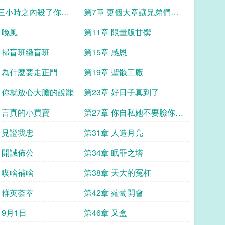
 三小時之內殺了你骨
第7章 更個大章讓兄弟們一
你揚了
次看爽
 晚風
第11章 限量版甘馔
章 掃盲班緻盲班
第15章 感恩
章 為什麼要走正門
第19章 聖骸工廠
章 你就放心大膽的說罷
第23章 好日子真到了
章 言真的小買賣
第27章 你自私她不要臉你們
家族都是好樣的
章 見證我忠
第31章 人造月亮
章 開誠佈公
第34章 眠罪之塔
章 喫啥補啥
第38章 天大的冤枉
章 群英荟萃
第42章 蘿蔔開會
 9月1日
第46章 又盒