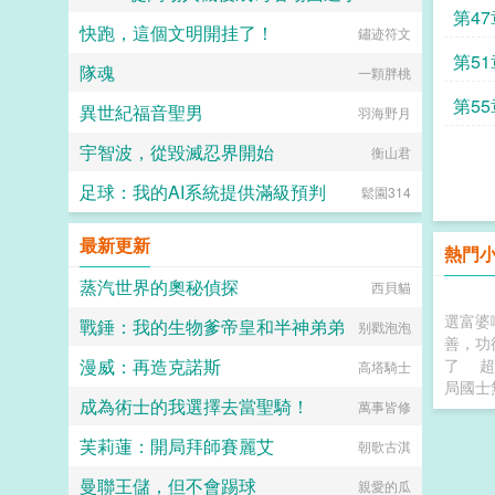
第4
快跑，這個文明開挂了！
薯條是貓貓
鏽迹符文
第51
隊魂
一顆胖桃
第55
異世紀福音聖男
羽海野月
宇智波，從毀滅忍界開始
衡山君
足球：我的AI系統提供滿級預判
鬆園314
最新更新
熱門
蒸汽世界的奧秘偵探
西貝貓
選富婆
戰錘：我的生物爹帝皇和半神弟弟
别戳泡泡
善，功
漫威：再造克諾斯
了
超
高塔騎士
局國士
成為術士的我選擇去當聖騎！
萬事皆修
芙莉蓮：開局拜師賽麗艾
朝歌古淇
曼聯王儲，但不會踢球
親愛的瓜