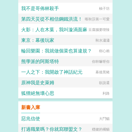
我不是哥佈林殺手
柚子坊
第四天災從不相信鋼鐵洪流！
喀秋莎第一可愛
火影：人在木葉，我叫漩渦面麻
豆腐腦要喫辣
東京：幕後玩家
秋水瀟瀟
輪回樂園：我就做個菜也算違規？
樹心賴
熊學派的阿斯塔特
你幹嘛呀你
一人之下：我開啟了神話紀元
幕後黑豬
原神我是史萊姆
欲說還
狐狸絕無壞心思
利路
新書入庫
惡兆信使
大鬥貓
打過職業嗎？你就寫聯盟文？
穩健的橘貓