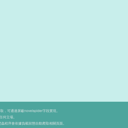
通過屏蔽novelspider字段實現。
任何立場。
爬蟲程序會依據負載狀態自動爬取相關頁面。