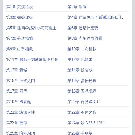
第1章 荒漠追殺
第2章 報仇
第3章 姑娘你好
第4章 前輩你老了感謝流浪孤註一
擲白銀大盟
第5章 怪蜀黍感謝小呵呵盟主
第6章 這是什麼藥
第7章 分道揚镳
第8章 赤焰谷血羽鷹
第9章 出手相救
第10章 二次相救
第11章 禽獸不如就禽獸不如吧
第12章 化龍果
第13章 瀝城
第14章 投名狀
第15章 正式入門
第16章 參悟秘圖
第17章 同門
第18章 五品境界
第19章 風波起
第20章 再見姬文月
第21章 壕無人性
第22章 不速之客
第23章 密道
第24章 殺六品大武師
第25章 暗潮洶湧
第26章 金烏草