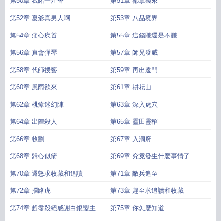
第50章 我賭一炷香
第51章 都拿錢來
第52章 夏爺真男人啊
第53章 八品境界
第54章 痛心疾首
第55章 這錢賺還是不賺
第56章 真會彈琴
第57章 師兄發威
第58章 代師授藝
第59章 再出遠門
第60章 風雨欲來
第61章 耕耘山
第62章 桃瘴迷幻陣
第63章 深入虎穴
第64章 出陣殺人
第65章 靈田靈稻
第66章 收割
第67章 入洞府
第68章 歸心似箭
第69章 究竟發生什麼事情了
第70章 遷怒求收藏和追讀
第71章 敵兵追至
第72章 攔路虎
第73章 趕至求追讀和收藏
第74章 趕盡殺絕感謝白銀盟主喫
第75章 你怎麼知道