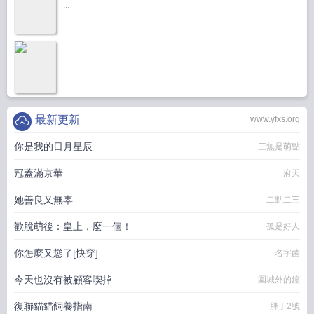
...
...
最新更新
www.yfxs.org
你是我的日月星辰
三無是萌點
冠蓋滿京華
府天
她善良又無辜
二點二三
歡脫萌後：皇上，麼一個！
孤是好人
你怎麼又慫了[快穿]
名字菌
今天也沒有被顧客喫掉
圍城外的鐘
復聯貓貓飼養指南
胖丁2號