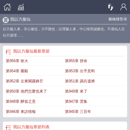
我以力服仙
斷橋殘雪
/著
以力服人者，非心服也，力不贍也；以理服人者，中心悅而誠服也。不過仙人往
往不講理……
我以力服仙
最新章節
第956章 收火
第955章 拼命
第954章 圍殺
第953章 出乎意料
第952章 左東閣露鋒芒
第951章 調兵遣將
第950章 他們怎麼也來了
第949章 來了
第948章 醉翁之意
第947章 雲集
第946章 來訪情報
第945章 三百年
我以力服仙
章節列表