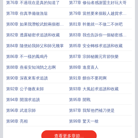
完辣來點甜
第76章 不過現在是真的知道了
第77章 修仙者感謝盟主好玩大哥
第78章 你真準備做漁翁
第79章 當然要來個殺人越貨求追
讀和收藏
第80章 如果我潛蛟武館兩個都不
第81章 幹脆就一不做二不休吧
選呢
第82章 透露秘密求追讀和收藏
第83章 我也告訴你一個秘密感謝
小荷005盟主
第84章 隨便給我師父和師兄幾掌
第85章 安全轉移求追讀和收藏
第86章 不一樣的鳳鳴丹
第87章 宗師秘圖元宵節快樂
第88章 燕雀安知鴻鹄之志啊
第89章 進度喜人
第90章 深夜來客求追讀
第91章 餵你不要死啊
第92章 公子徹夜未歸
第93章 大風起求追讀和收藏
第94章 開溜求追讀
第95章 開戰
第96章 武道宗師
第97章 我幫他們補刀便是
第98章 亮相
第99章 驚天一槍
查看更多章節...