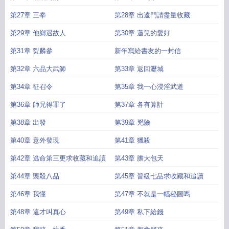
第27章 三拳
第28章 出遠門請盡量收藏
第29章 他鄉遇故人
第30章 蓮兒的愛好
第31章 烮麟參
新年寫給書友的一封信
第32章 六品大武師
第33章 返回瀝城
第34章 征召令
第35章 我一心浸淫武道
第36章 師兄得罪了
第37章 各有算計
第38章 出發
第39章 兇險
第40章 意外發現
第41章 獵殺
第42章 逃命第三更求收藏和追讀
第43章 膽大包天
第44章 襲殺八品
第45章 晉級七品求收藏和追讀
第46章 我懂
第47章 不就是一幅秘圖嗎
第48章 這才叫真心
第49章 私下給錢