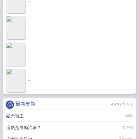
...
...
...
...
最新更新
www.yfxs.org
諸天領主
懶鳥
這就是自動泊車？
泯小樓