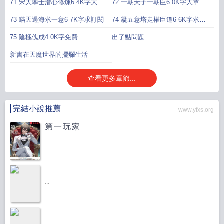
求訂閱
71 宋大學士潛心修煉6 4K字大章
72 一朝天子一朝臣6 0K字大章求
求訂閱
訂閱
73 瞞天過海求一意6 7K字求訂閱
74 凝五意塔走權臣道6 6K字求訂
閱
75 陰極傀成4 0K字免費
出了點問題
新書在天魔世界的擺爛生活
查看更多章節...
完結小說推薦
www.yfxs.org
第一玩家
...
...