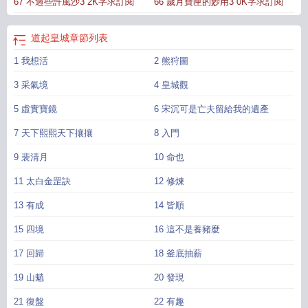
67 不過些許風沙3 2K字求訂閱
66 歲月寶匣的妙用3 0K字求訂閱
道起皇城
章節列表
1 我想活
2 熊狩圖
3 采氣境
4 皇城觀
5 虛實寶鏡
6 宋沉可是亡夫留給我的遺產
7 天下熙熙天下攘攘
8 入門
9 裴清月
10 命也
11 太白金罡訣
12 修煉
13 有成
14 皆順
15 四境
16 這不是養豬麼
17 回歸
18 釜底抽薪
19 山魈
20 發現
21 復盤
22 有趣