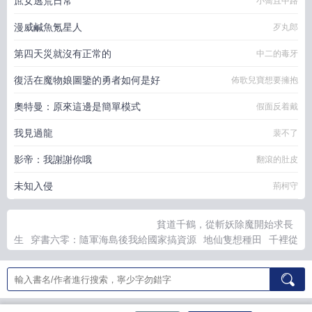
庶女逃荒日常
小喬且中路
漫威鹹魚氪星人
歹丸郎
第四天災就沒有正常的
中二的毒牙
復活在魔物娘圖鑒的勇者如何是好
佈歌兒寶想要擁抱
奧特曼：原來這邊是簡單模式
假面反着戴
我見過龍
裴不了
影帝：我謝謝你哦
翻滾的肚皮
未知入侵
荊柯守
貧道千鶴，從斬妖除魔開始求長
生
穿書六零：隨軍海島後我給國家搞資源
地仙隻想種田
千裡從
軍，被渣男甩後嫁他首長！
我在大周亂世長生
為占有我夫君，
嫡姐親手活埋了我
我的背景深不可測！
我才是徒弟們的隨身老
爺爺？
前夫君登基為帝，她被逼和離
重生七零：資本家小姐換
親隨軍赢麻了
共生面闆，我在修仙界種田長生
恆火與狠活之主