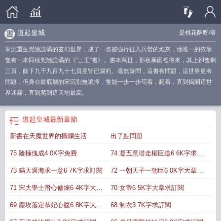
道起皇城
是桃花酥呀
/著
宋沉重生兇險詭谲的玄幻世界，成了一名被強行征入兵營的炮灰，他唯一的依靠
隻有一本同樣兇險詭谲的《“三世”書》。書本萬世，那夜暴雨裡得來，其上卻隻剩
三頁，餘下九千九百九十七頁竟皆已腐朽。毫無疑問，這書有問題，這世界更有
問題，但身在最底層的宋沉别無選擇，隻能一步一步苟着，爬着，直到揭開這世
界迷霧，直到爬到這天地最高。
道起皇城
最新章節
新書在天魔世界的擺爛生活
出了點問題
75 陰極傀成4 0K字免費
74 凝五意塔走權臣道6 6K字求訂
閱
73 瞞天過海求一意6 7K字求訂閱
72 一朝天子一朝臣6 0K字大章求
訂閱
71 宋大學士潛心修煉6 4K字大章
70 女帝6 5K字大章求訂閱
求訂閱
69 塵埃落定恭妃心腹6 8K字大章
68 制衣3 7K字求訂閱
求訂閱