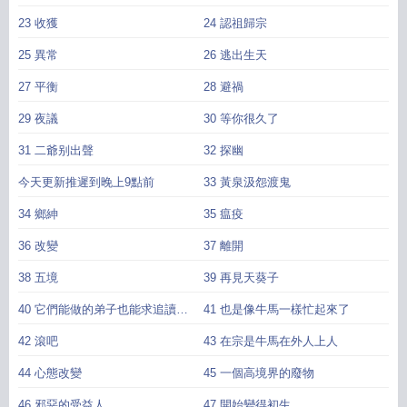
23 收獲
24 認祖歸宗
25 異常
26 逃出生天
27 平衡
28 避禍
29 夜議
30 等你很久了
31 二爺别出聲
32 探幽
今天更新推遲到晚上9點前
33 黃泉汲怨渡鬼
34 鄉紳
35 瘟疫
36 改變
37 離開
38 五境
39 再見天葵子
40 它們能做的弟子也能求追讀求
41 也是像牛馬一樣忙起來了
月票
42 滾吧
43 在宗是牛馬在外人上人
44 心態改變
45 一個高境界的廢物
46 邪惡的受益人
47 開始變得初生