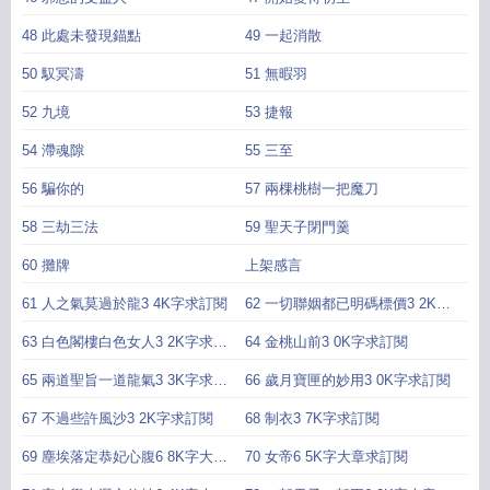
48 此處未發現錨點
49 一起消散
50 馭冥濤
51 無暇羽
52 九境
53 捷報
54 滯魂隙
55 三至
56 騙你的
57 兩棵桃樹一把魔刀
58 三劫三法
59 聖天子閉門羹
60 攤牌
上架感言
61 人之氣莫過於龍3 4K字求訂閱
62 一切聯姻都已明碼標價3 2K字
求訂閱
63 白色閣樓白色女人3 2K字求訂
64 金桃山前3 0K字求訂閱
閱
65 兩道聖旨一道龍氣3 3K字求訂
66 歲月寶匣的妙用3 0K字求訂閱
閱
67 不過些許風沙3 2K字求訂閱
68 制衣3 7K字求訂閱
69 塵埃落定恭妃心腹6 8K字大章
70 女帝6 5K字大章求訂閱