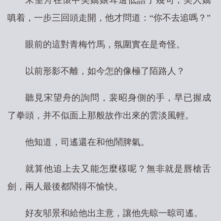
宋望舟在懷中美嬌娘耳邊低語了幾句，美人嬌
嗔着，一步三回頭走開，他才問道：“你不去追嗎？”
眼前的這對青梅竹馬，氛圍實在是奇怪。
以前形影不離，如今怎的像極了陌路人？
聽見宋望舟的詢問，裴昭身側的手，早已握成
了拳頭，并不似面上那般故作出來的雲淡風輕。
他知道，司遙還在和他鬧脾氣。
就算他追上去又能怎麼樣呢？無非就是唇槍舌
劍，兩人最後都鬧得不愉快。
好友邬景和給他出主意，讓他先晾一晾司遙。