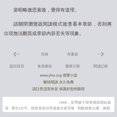
裴昭略微思索後，覺得有道理。
請關閉瀏覽器閱讀模式後查看本章節，否則將
出現無法翻頁或章節內容丟失等現象。
目錄
存書簽
返回首頁
會員書架
書庫分類
閱讀記錄
www.yfxs.org 億豐小說
暢快閱讀 永久免費
請註意适當休息 保護好您的眼睛
1966，從帶嫂子喫香喝辣開始暴
富
重生1979：我替弟弟頂罪後被全家背叛
我離婚要出國，總裁
老婆慌了
父子都選白月光，我改嫁你們哭什麼
最窮頂流，真相