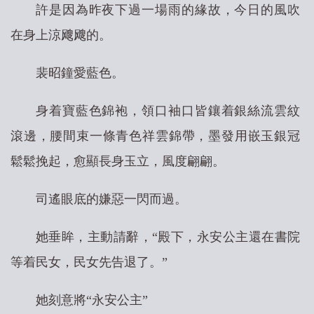
許是因為昨夜下過一場雨的緣故，今日的風吹
在身上涼飕飕的。
裴昭鐘愛藍色。
身着寶藍色錦袍，領口袖口皆鑲着銀絲流雲紋
滾邊，腰間束一條青色祥雲錦帶，墨發用嵌玉銀冠
鬆鬆挽起，愈顯長身玉立，風度翩翩。
司遙眼底的嫌惡一閃而過。
她垂眸，主動請辭，“殿下，永安公主還在書院
等着民女，民女先告退了。”
她刻意將“永安公主”