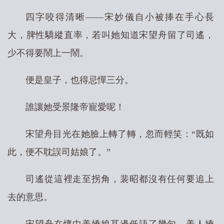
四字咬得清晰——宋妙儀自小被捧在手心長
大，脾性驕縱直率，若叫她知道宋望舟留了司遙，
少不得要鬧上一鬧。
便是皇子，也得忌憚三分。
誰讓她受景隆帝寵愛呢！
宋望舟目光在她臉上轉了轉，忽而輕笑：“既如
此，便不耽誤司姑娘了。”
司遙從這裡走至拐角，裴昭都沒有任何要追上
去的意思。