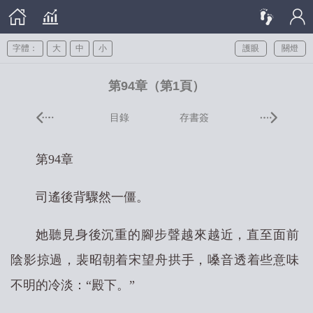
字體：
大
中
小
護眼
關燈
第94章（第1頁）
目錄
存書簽
第94章
司遙後背驟然一僵。
她聽見身後沉重的腳步聲越來越近，直至面前
陰影掠過，裴昭朝着宋望舟拱手，嗓音透着些意味
不明的冷淡：“殿下。”