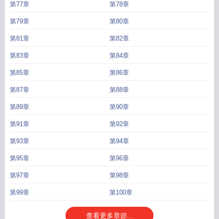
第77章
第78章
第79章
第80章
第81章
第82章
第83章
第84章
第85章
第86章
第87章
第88章
第89章
第90章
第91章
第92章
第93章
第94章
第95章
第96章
第97章
第98章
第99章
第100章
查看更多章節...