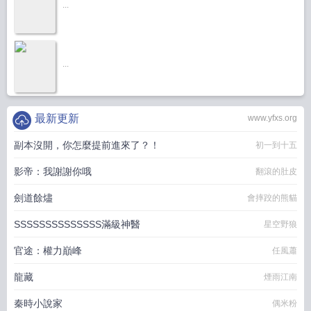
...
...
最新更新
www.yfxs.org
副本沒開，你怎麼提前進來了？！
初一到十五
影帝：我謝謝你哦
翻滾的肚皮
劍道餘燼
會摔跤的熊貓
SSSSSSSSSSSSSS滿級神醫
星空野狼
官途：權力巔峰
任風蕭
龍藏
煙雨江南
秦時小說家
偶米粉