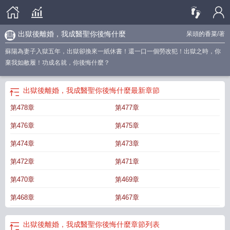
出獄後離婚，我成醫聖你後悔什麼
呆頭的香菜
/著
蘇陽為妻子入獄五年，出獄卻換來一紙休書！還一口一個勞改犯！出獄之時，你
棄我如敝履！功成名就，你後悔什麼？
出獄後離婚，我成醫聖你後悔什麼
最新章節
第478章
第477章
第476章
第475章
第474章
第473章
第472章
第471章
第470章
第469章
第468章
第467章
出獄後離婚，我成醫聖你後悔什麼
章節列表