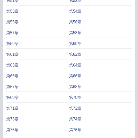
第51章
第52章
第53章
第54章
第55章
第56章
第57章
第58章
第59章
第60章
第61章
第62章
第63章
第64章
第65章
第66章
第67章
第68章
第69章
第70章
第71章
第72章
第73章
第74章
第75章
第76章