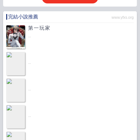
完結小說推薦
www.yfxs.org
第一玩家
...
...
...
...