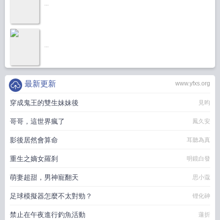
...
...
最新更新
www.yfxs.org
穿成鬼王的雙生妹妹後
見昀
哥哥，這世界瘋了
鳳久安
影後居然會算命
耳聽為真
重生之嫡女羅刹
明鏡白發
萌妻超甜，男神寵翻天
思小蔻
足球模擬器怎麼不太對勁？
锂化砷
禁止在午夜進行釣魚活動
蓮折