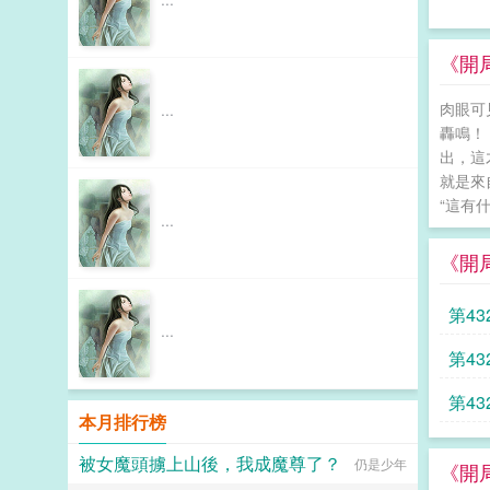
《開
肉眼可
...
轟鳴！
出，這
就是來
“這有
...
《開
第43
...
第43
第43
本月排行榜
被女魔頭擄上山後，我成魔尊了？
仍是少年
《開