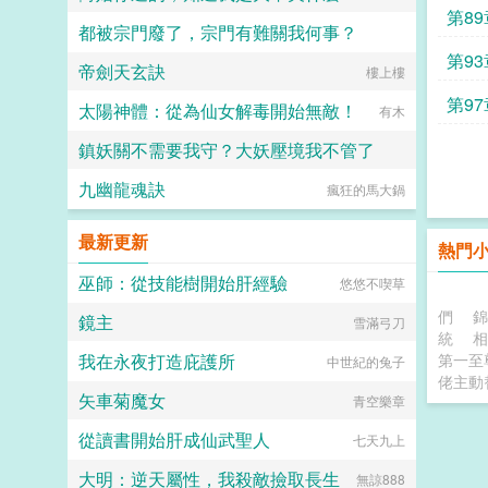
第89
都被宗門廢了，宗門有難關我何事？
能睡一天一夜
第93
帝劍天玄訣
白羽落下
樓上樓
第97
太陽神體：從為仙女解毒開始無敵！
有木
鎮妖關不需要我守？大妖壓境我不管了
九幽龍魂訣
瘋狂的馬大鍋
浪裡小白
最新更新
熱門
巫師：從技能樹開始肝經驗
悠悠不喫草
們
錦
鏡主
雪滿弓刀
統
相
我在永夜打造庇護所
第一至
中世紀的兔子
佬主動
矢車菊魔女
青空樂章
從讀書開始肝成仙武聖人
七天九上
大明：逆天屬性，我殺敵撿取長生
無諒888