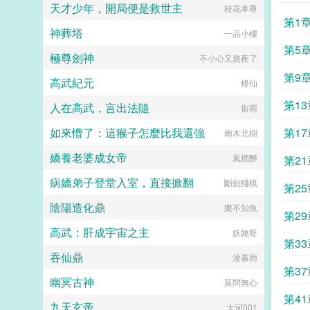
天才少年，開局便是救世主
桂花本尊
第1
神葬塔
一品小樓
第5
極尊劍神
不小心又熬夜了
第9
高武紀元
烽仙
第13
人在高武，言出法隨
銜雨
如來懵了：這猴子怎麼比我還強
第17
南木北樹
嬌養老婆成女帝
風煙醉
第21
病嬌弟子登堂入室，直接掀翻
斷劍殘棋
第25
陰陽造化鼎
樂不知魚
第29
高武：肝成宇宙之主
妖嬈呀
第33
吞仙鼎
淩慕雨
第37
幽冥古神
莫問無心
第41
九天玄帝
大河001