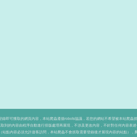
即可獲取的網頁內容，本站爬蟲遵循robots協議，若您的網站不希望被本站爬蟲抓取，可
抓取到的內容由程序自動進行排版處理再展現，不涉及更改內容，不針對任何內容表述
（站點內容必須允許遊客訪問，本站爬蟲不會抓取需要登錄後才展現內容的站點），