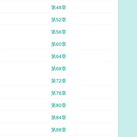
第48章
第52章
第56章
第60章
第64章
第68章
第72章
第76章
第80章
第84章
第88章