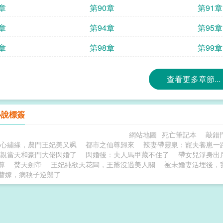
章
第90章
第91章
章
第94章
第95章
章
第98章
第99章
查看更多章節...
小說標簽
網站地圖
死亡筆記本
敲錯
心繡緣，農門王妃美又飒
都市之仙尊歸來
辣妻帶靈泉：寵夫養崽一
親當天和豪門大佬閃婚了
閃婚後：夫人馬甲藏不住了
帶女兒淨身出
尊
焚天劍帝
王妃純欲天花闆，王爺沒過美人關
被未婚妻活埋後，
替嫁，病秧子逆襲了