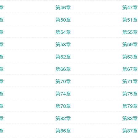
章
第46章
第47章
章
第50章
第51章
章
第54章
第55章
章
第58章
第59章
章
第62章
第63章
章
第66章
第67章
章
第70章
第71章
章
第74章
第75章
章
第78章
第79章
章
第82章
第83章
章
第86章
第87章